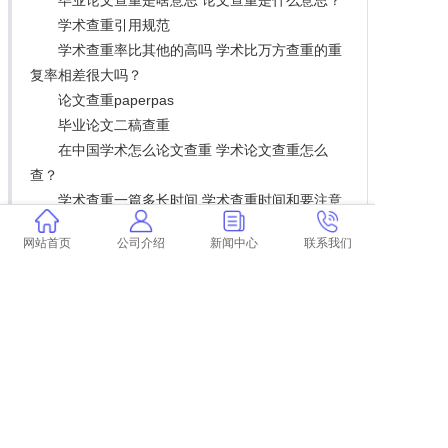
学术查重引用规范
学术查重率比其他的高吗 学术比万方查重的重
复率相差很大吗？
论文查重paperpas
毕业论文二稿查重
在中国学术怎么论文查重 学术论文查重怎么
查？
学术查重一篇多长时间 学术查重时间和要注意
什么？
网站首页
公司介绍
新闻中心
联系我们
食品检测的相关论文 食品检测的最终结果是什
么？
论文查重表格和图片会查吗
学术查重认证5.0 官方学术查重有么？
学术论文查重区间 学术论文查重怎么查？
全面的工程师文章学术查重
论文查重都查啥啊
学术查重一般比较低吗