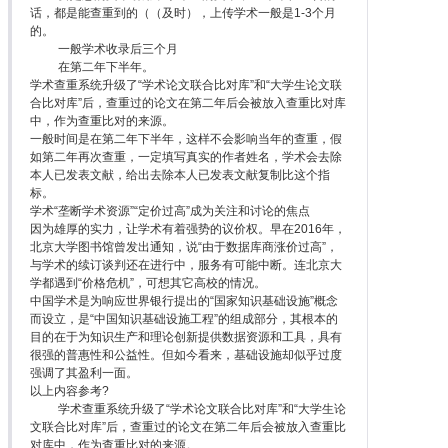
话，都是能查重到的（（及时），上传学术一般是1-3个月
的。
一般学术收录后三个月
在第二年下半年。
学术查重系统升级了“学术论文联合比对库”和“大学生论文联
合比对库”后，查重过的论文在第二年后会被放入查重比对库
中，作为查重比对的来源。
一般时间是在第二年下半年，这样不会影响当年的查重，假
如第二年再次查重，一定填写真实的作者姓名，学术会去除
本人已发表文献，给出去除本人已发表文献复制比这个指
标。
学术“垄断学术资源”“定价过高”成为关注和讨论的焦点
因为雄厚的实力，让学术有着强势的议价权。早在2016年，
北京大学图书馆曾发出通知，说“由于数据库商涨价过高”，
与学术的续订谈判还在进行中，服务有可能中断。连北京大
学都遇到“价格危机”，可想其它高校的情况。
中国学术是为响应世界银行提出的“国家知识基础设施”概念
而设立，是“中国知识基础设施工程”的组成部分，其根本的
目的在于为知识生产和理论创新提供数据资源和工具，具有
很强的普惠性和公益性。但如今看来，基础设施却似乎过度
强调了其盈利一面。
以上内容参考?
学术查重系统升级了“学术论文联合比对库”和“大学生论
文联合比对库”后，查重过的论文在第二年后会被放入查重比
对库中，作为查重比对的来源。