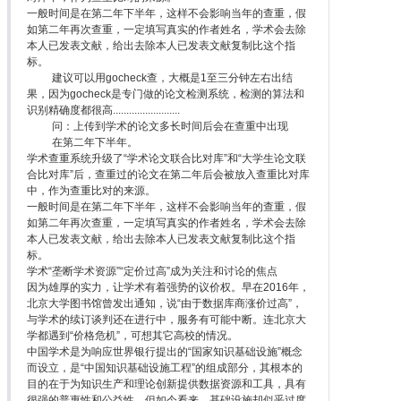
一般时间是在第二年下半年，这样不会影响当年的查重，假
如第二年再次查重，一定填写真实的作者姓名，学术会去除
本人已发表文献，给出去除本人已发表文献复制比这个指
标。
建议可以用gocheck查，大概是1至三分钟左右出结
果，因为gocheck是专门做的论文检测系统，检测的算法和
识别精确度都很高.........................
问：上传到学术的论文多长时间后会在查重中出现
在第二年下半年。
学术查重系统升级了“学术论文联合比对库”和“大学生论文联
合比对库”后，查重过的论文在第二年后会被放入查重比对库
中，作为查重比对的来源。
一般时间是在第二年下半年，这样不会影响当年的查重，假
如第二年再次查重，一定填写真实的作者姓名，学术会去除
本人已发表文献，给出去除本人已发表文献复制比这个指
标。
学术“垄断学术资源”“定价过高”成为关注和讨论的焦点
因为雄厚的实力，让学术有着强势的议价权。早在2016年，
北京大学图书馆曾发出通知，说“由于数据库商涨价过高”，
与学术的续订谈判还在进行中，服务有可能中断。连北京大
学都遇到“价格危机”，可想其它高校的情况。
中国学术是为响应世界银行提出的“国家知识基础设施”概念
而设立，是“中国知识基础设施工程”的组成部分，其根本的
目的在于为知识生产和理论创新提供数据资源和工具，具有
很强的普惠性和公益性。但如今看来，基础设施却似乎过度