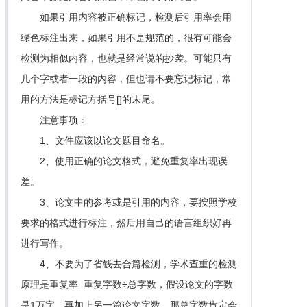
如果引用内容被正确标记，检测后引用率会用
绿色标注出来，如果引用不是规范的，很有可能会
检测为相似内容，也就是经常说的抄袭。可能只有
几个字或者一段的内容，但也请不要忘记标记，常
用的方法是标记方括号[]的末尾。
注意事项：
1、文件应该以论文题目命名。
2、使用正确的论文格式，避免重复率出现误
差。
3、论文中的参考或是引用的内容，要按照学校
要求的格式进行标注，然后用自己的语言组织好再
进行写作。
4、不要为了省钱去合篇检测，学术查重的检测
原理是重复率=重复字数÷总字数，假设论文的字数
是1万字，再加上另一篇论文字数，那总字数肯定会