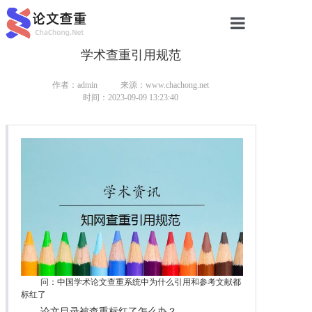
学术查重引用规范
网站首页
论文查重
作者：admin
来源：www.chachong.net
时间：2023-09-09 13:23:40
论文查重
本科论文查重
研究生论文查重
硕士论文查重
博士论文查重
问：中国学术论文查重系统中为什么引用和参考文献都
标红了
论文目录被查重标红了怎么办？