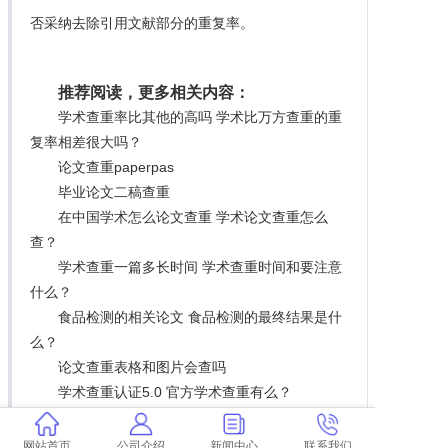
否采纳去除引用文献部分的重复率。
推荐阅读，更多相关内容：
学术查重率比其他的高吗 学术比万方查重的重
复率相差很大吗？
论文查重paperpas
毕业论文二稿查重
在中国学术怎么论文查重 学术论文查重怎么
查？
学术查重一篇多长时间 学术查重时间和要注意
什么？
食品检测的相关论文 食品检测的最终结果是什
么？
论文查重表格和图片会查吗
学术查重认证5.0 官方学术查重有么？
学术论文查重区间 学术论文查重怎么查？
全面的工程师文章学术查重
网站首页
公司介绍
新闻中心
联系我们