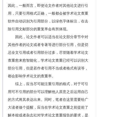
因此，一般而言，即使论文作者对其他论文进行引
用，只要引用格式正确，一般都会被学术论文查重
软件自动识别为引用部分，以绿色字体标注，在去
除引用文献部分的重复率会有所体现。
因此，论文作者可以适当在论文部分章节中对
其他作者的论文或者专著等进行部分引用，但是切
忌全文引用或者引用部分过多，尽管随着学术论文
查重愈来愈智能化，学术论文查重已经可以识别大
部分引用，但是若作者引用不当或者格式有误等，
都会影响学术论文的查重率。
综上，应当尽可能注重引用的格式，对于可引
用可不引用的部分可以理解他人原意之后运用自己
的方式将其表达出来。同时，笔者在这里需要给广
大读者做个提醒，应当在学术论文查重之前提前了
解本校或者杂志社对学术论文查重报告的要求，是