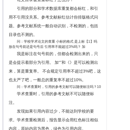
引用的部分和学术数据库重复都会标红，和引
用不引用没关系。参考文献标红估计你排版格式问
题。参考文献系统一般自动识别，不检测的，包括
目录也不测的。
问：学校学术论文的查重 小标的格式 是上标【1】吗
放在句号前还是句号后 引用率不能超过3%吗？ 加
我是标注在句号前的，但都会检测出来的，只
是会提示着部分为引用。 加“”和《》是可以检测出
来，算是重复率。 不会规定引用率不超过3%吧，这
也太严了吧，一般总的重复率不超过10%。
问：学术查重时，引用的参考文献可以随便标注吗？10
学术查重时，引用的参考文献不可以随便标
注。
发现如果引用内容过少，不能达到学校的要
求。学术查重检测后，报告显示会用红色标注相似
内容，原始内容为黑色，绿色为引用内容。