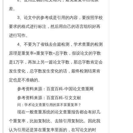
差。
3、论文中的参考或是引用的内容，要按照学校
要求的格式进行标注，然后用自己的语言组织好再
进行写作。
4、不要为了省钱去合篇检测，学术查重的检测
原理是重复率=重复字数÷总字数，假设论文的字数
是1万字，再加上另一篇论文字数，那总字数肯定会
发生变化，总字数发生变化的话，最终检测结果肯
定也是不准确的。
参考资料来源：百度百科-中国论文查重网
参考资料来源：百度百科-引文文献
问：学术论文查重引用的算不算重复率？
现在一般查重系统的论文查重报告都会有好几
个重复率，比如复制比、去除引用复制比。因此我
认为引用还是算在重复率里面的，在写论文的时