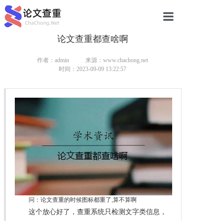
论文查重都查啥啊
网站首页
论文查重
作者：admin
来源：www.chachong.net
时间：2023-09-09 13:22:57
论文查重
本科论文查重
研究生论文查重
硕士论文查重
博士论文查重
问：论文查重的时候图标都重了,算不算啊
这个放心好了，查重系统只检测文字类信息，