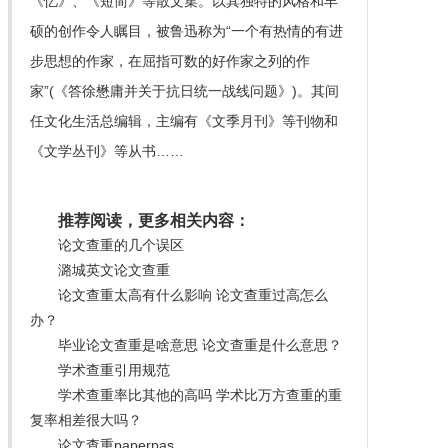
《忆》、《短简》等散文集。以其独特的风格和丰
硕的创作令人瞩目，被鲁迅称为“一个有热情的有进
步思想的作家，在屈指可数的好作家之列的作
家”(《答徐懋庸并关于抗日统一战线问题》)。其间
任文化生活总编辑，主编有《文季月刊》等刊物和
《文学丛刊》等从书……
推荐阅读，更多相关内容：
论文查重的几个误区
潞城英文论文查重
论文查重太高有什么影响 论文查重过高怎么
办？
毕业论文查重是啥意思 论文查重是什么意思？
学术查重引用规范
学术查重率比其他的高吗 学术比万方查重的重
复率相差很大吗？
论文查重paperpas