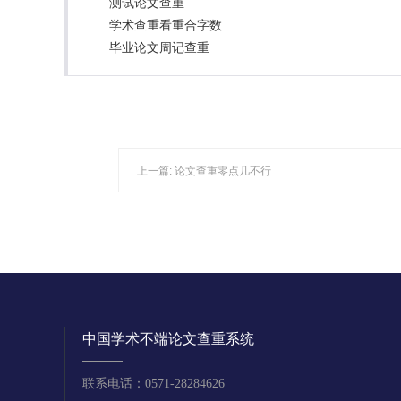
测试论文查重
学术查重看重合字数
毕业论文周记查重
上一篇:
论文查重零点几不行
中国学术不端论文查重系统
联系电话：0571-28284626