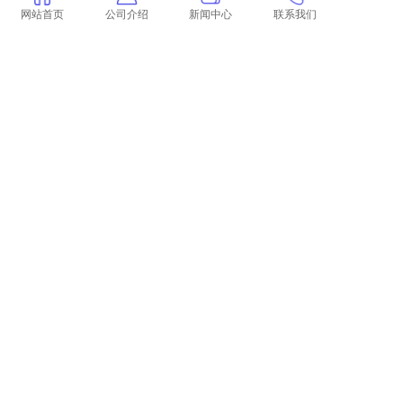
费吗？
网站首页
公司介绍
新闻中心
联系我们
学术正版查重一次要多少钱
论文查重的范围比对
论文查重比对截止日期
火灾检测 报警 论文 火灾报警系统有哪些特
点？
与学术查重接近的系统
上一篇:
学术论文查重篇名输什么
下一篇:
返回列表
COPYRIGHT @ 2015-2022 学术不端查重
浙ICP备19020991号-35
论文
查重
学术查重
学术论文查重
学术查重检测
中国学术查重