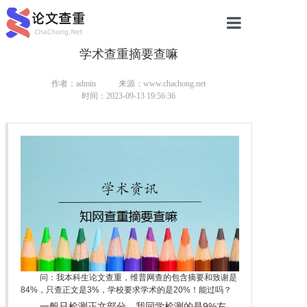
学术查重摘要查嘛
网站首页
论文查重
作者：admin
来源：www.chachong.net
时间：2023-09-13 19:56:36
论文查重
本科论文查重
研究生论文查重
硕士论文查重
博士论文查重
问：我本科生论文查重，维普网查的包含摘要和致谢是
84%，只查正文是3%，学校要求学术的是20%！能过吗？
一般只检测正文部分。我同学检测的是9%左