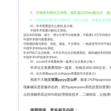
5、艾德思专精论文润色，校队超过200w篇论文，
6、50种多种常用文档类型，统计表格，海量超实
问：学术查重是怎么查的,多少钱
中国学术查重分解论文系统。
适合本科初稿、硕士、博士分章节分段检测，可检测1.4万字内单次，
中国学术期刊查重系统。
可检测抄袭与剽窃、伪造、篡改、不当署名、一稿多投等学术不端文
中国学术本科pmlc系统。
学术PMLC论文检测，大学生学位论文检测系统。最权威的本科院校
中国学术VIP或者学术tmlc。
问：cncnki学术查重检测一篇博士论文要多少钱？
学术论文查重费用按一篇算，价格在300-400左右
问：论文查重ppyy怎么样(ppyy查重跟学术差多少)
相差不大
论文查重ppyy怎么样
，最多1%3%pape
现象确实是普遍存在的，因为paperpass系统设置的
云的准确率高达90%前处理指纹技术，二级响应，让检测看
推荐阅读，更多相关内容：