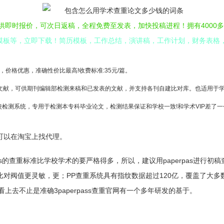
提供即时报价，可次日返稿，全程免费至发表，加快投稿进程！拥有4000多
用模板等，立即下载！简历模板，工作总结，演讲稿，工作计划，财务表格
价格优惠，准确性价比最高!收费标准:35元/篇。
献，可供期刊编辑部检测来稿和已发表的文献，并支持各刊自建比对库。也适用于学校
检测系统，专用于检测本专科毕业论文，检测结果保证和学校一致!和学术VIP差了一个“
，可以在淘宝上找代理。
rpas的查重标准比学校学术的要严格得多，所以，建议用paperpas进行初
查重比对阀值更灵敏，更；PP查重系统具有指纹数据超过120亿，覆盖了
上去不止是准确3paperpass查重官网有一个多年研发的基于。