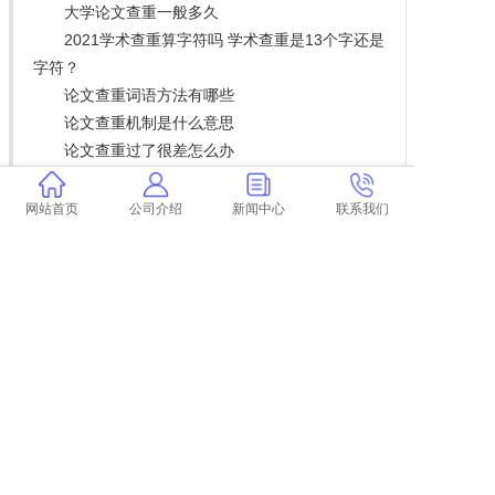
大学论文查重一般多久
2021学术查重算字符吗 学术查重是13个字还是
字符？
论文查重词语方法有哪些
论文查重机制是什么意思
论文查重过了很差怎么办
单位内刊论文查重规则
工学硕士论文查重
网站首页
公司介绍
新闻中心
联系我们
上一篇:
论文查重非优秀硕士论文
下一篇:
返回列表
COPYRIGHT @ 2015-2022 学术不端查重
浙ICP备19020991号-35
论文
查重
学术查重
学术论文查重
学术查重检测
中国学术查重