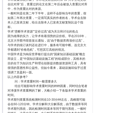
合比对库”后，查重过的论文在第二年后会被放入查重比对库
中，作为查重比对的来源。
一般时间是在第二年下半年，这样不会影响当年的查重，假
如第二年再次查重，一定填写真实的作者姓名，学术会去除
本人已发表文献，给出去除本人已发表文献复制比这个指
标。
学术“垄断学术资源”“定价过高”成为关注和讨论的焦点
因为雄厚的实力，让学术有着强势的议价权。早在2016年，
北京大学图书馆曾发出通知，说“由于数据库商涨价过高”，
与学术的续订谈判还在进行中，服务有可能中断。连北京大
学都遇到“价格危机”，可想其它高校的情况。
中国学术是为响应世界银行提出的“国家知识基础设施”概念
而设立，是“中国知识基础设施工程”的组成部分，其根本的
目的在于为知识生产和理论创新提供数据资源和工具，具有
很强的普惠性和公益性。但如今看来，基础设施却似乎过度
强调了其盈利一面。
以上内容参考?
问：学术查重时间一般需要多久
结合可能影响学术查重时间的种种因素，同时结合笔者
对净溪学术查重网的了解，大略介绍一下各版本学术查重的
时间。
学术期刊查重系统检测时间在10-30分钟左右，高峰期可能
会在60-120分钟。学术分解和大分解系统，由于数据库等同
学术期刊系统，因此检测时间基本等同于期刊系统，一般时