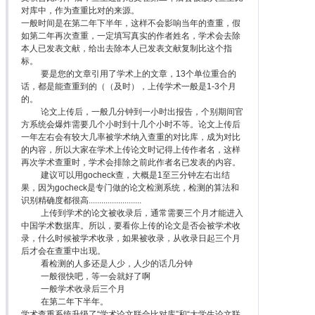
对库中，作为查重比对的来源。
一般时间是在第二年下半年，这样不会影响当年的查重，假
如第二年再次查重，一定填写真实的作者姓名，学术会去除
本人已发表文献，给出去除本人已发表文献复制比这个指
标。
要是您的文章引用了学术上的文章，13个单位重合的
话，都是能查重到的（（及时），上传学术一般是1-3个月
的。
论文上传后，一般几分钟到一小时出报告，个别期间官
方系统会爆炸需要几个小时到十几个小时不等。论文上传后
一年左右会有较大几率被学术纳入查重的对比库，成为对比
的内容，所以大家在学术上传论文时记得上传作者名，这样
再次学术查重时，学术会排除之前此作者名已发表的内容。
建议可以用gocheck查，大概是1至三分钟左右出结
果，因为gocheck是专门做的论文检测系统，检测的算法和
识别精确度都很高.........................
上传到学术的论文被收录后，通常需要三个月才能进入
中国学术数据库。所以，要看你上传的论文是否会被学术收
录，什么时候被学术收录，如果被收录，从收录日起三个月
后才会在查重中出现。
看检测的人多还是人少，人少的话几分钟
一般很快吧，等一会就好了啊
一般学术收录后三个月
在第二年下半年。
学术查重系统升级了“学术论文联合比对库”和“大学生论文联