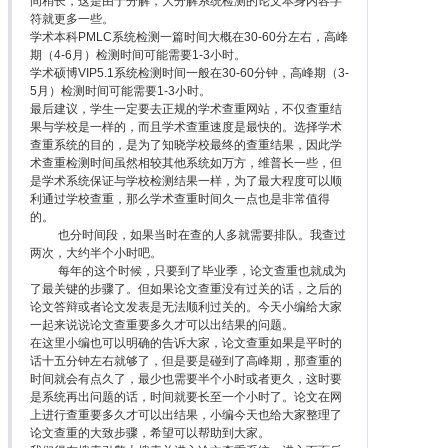
间稍长，这是由于分解，大分解系统检测的论文本身内容字
符就更多一些。
学术本科PMLC系统检测一篇时间大概在30-60分左右，高峰
期（4-6月）检测时间可能需要1-3小时。
学术硕博VIP5.1系统检测时间一般在30-60分钟，高峰期（3-
5月）检测时间可能需要1-3小时。
最后建议，学生一定要去正规的学术查重网站，不仅查重结
果与学校是一样的，而且学术查重速度是最快的。选择学术
查重系统的目的，是为了知晓学校最终的查重结果，因此学
术查重检测时间虽然相较其他系统如万方，维普长一些，但
是学术系统保证与学校检测结果一样，为了最大程度可以顺
利通过学校查重，那么学术查重时间久一点也是非常值得
的。
也分时间段，如果当时在查的人多就需要排队。我查过
两次，大约半个小时吧。
每年的这个时候，只要到了毕业季，论文查重也就成为
了最关键的步骤了。但如果论文查重没有过关的话，之后的
论文答辩或者论文发表是无法顺利过关的。今天小编给大家
一起来说说论文查重要多久才可以出结果的问题。
在这里小编也可以明确的告诉大家，论文查重如果是平时的
话十五分钟左右就够了，但是要是碰到了高峰期，那查重的
时间就会有点久了，最少也需要半个小时或者更久，这时要
是系统再出问题的话，时间就要长至一个小时了。论文在网
上进行查重要多久才可以出结果，小编今天也给大家整理了
论文查重的大致步骤，希望可以帮助到大家。