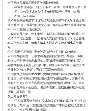
一下系统客服该用哪个浏览器比较顺畅。
毕业季 差不多三到五个小时，看同一时间查的人多不多
问：上传到学术的论文多长时间后会在查重中出现
在第二年下半年。
学术查重系统升级了“学术论文联合比对库”和“大学生论文联
合比对库”后，查重过的论文在第二年后会被放入查重比对库
中，作为查重比对的来源。
一般时间是在第二年下半年，这样不会影响当年的查重，假
如第二年再次查重，一定填写真实的作者姓名，学术会去除
本人已发表文献，给出去除本人已发表文献复制比这个指
标。
学术“垄断学术资源”“定价过高”成为关注和讨论的焦点
因为雄厚的实力，让学术有着强势的议价权。早在2016年，
北京大学图书馆曾发出通知，说“由于数据库商涨价过高”，
与学术的续订谈判还在进行中，服务有可能中断。连北京大
学都遇到“价格危机”，可想其它高校的情况。
中国学术是为响应世界银行提出的“国家知识基础设施”概念
而设立，是“中国知识基础设施工程”的组成部分，其根本的
目的在于为知识生产和理论创新提供数据资源和工具，具有
很强的普惠性和公益性。但如今看来，基础设施却似乎过度
强调了其盈利一面。
以上内容参考?
学术查重系统升级了“学术论文联合比对库”和“大学生论
文联合比对库”后，查重过的论文在第二年后会被放入查重比
对库中，作为查重比对的来源。