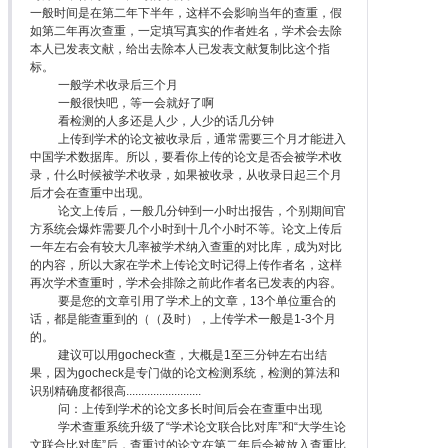
一般时间是在第二年下半年，这样不会影响当年的查重，假
如第二年再次查重，一定填写真实的作者姓名，学术会去除
本人已发表文献，给出去除本人已发表文献复制比这个指
标。
一般学术收录后三个月
一般很快吧，等一会就好了啊
看检测的人多还是人少，人少的话几分钟
上传到学术的论文被收录后，通常需要三个月才能进入
中国学术数据库。所以，要看你上传的论文是否会被学术收
录，什么时候被学术收录，如果被收录，从收录日起三个月
后才会在查重中出现。
论文上传后，一般几分钟到一小时出报告，个别期间官
方系统会爆炸需要几个小时到十几个小时不等。论文上传后
一年左右会有较大几率被学术纳入查重的对比库，成为对比
的内容，所以大家在学术上传论文时记得上传作者名，这样
再次学术查重时，学术会排除之前此作者名已发表的内容。
要是您的文章引用了学术上的文章，13个单位重合的
话，都是能查重到的（（及时），上传学术一般是1-3个月
的。
建议可以用gocheck查，大概是1至三分钟左右出结
果，因为gocheck是专门做的论文检测系统，检测的算法和
识别精确度都很高.........................
问：上传到学术的论文多长时间后会在查重中出现
学术查重系统升级了“学术论文联合比对库”和“大学生论
文联合比对库”后，查重过的论文在第二年后会被放入查重比