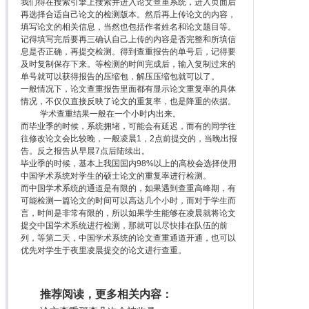
我们得在搜索引擎上搜索并进入论文查重系统，进入页面后
再选择合适自己论文的检测版本。然后再上传论文的内容，
填写论文的相关信息，当然也包括作者姓名和论文题目等。
记得填写完后要再三确认自己上传的内容是否完整和所填信
息是否正确，再提交检测。得到查重报告的单号后，记得要
及时复制保存下来。等检测的时间完成后，输入复制过来的
单号就可以获得报告的压缩包，解压压缩包就可以了。
一般情况下，论文查重报告里面都有显示论文重复率的具体
情况，不仅仅直接反映了论文的重复率，也是降重的依据。
学术查重结果一般在一个小时内出来。
而毕业季的时候，系统拥堵，可能会有延迟，而有的同学往
往修改论文会比较晚，一般凌晨1，2点前提交的，当晚出报
告。反之报告从早晨7点后陆续出。
毕业季的时候，基本上我国国内98%以上的高校会选择使用
中国学术系统对学生的硕士论文的重复率进行检测。
而中国学术系统的通道是有限的，如果遇到查重高峰期，有
可能检测一篇论文的时间可以高达几个小时，而对于学生而
言，时间是非常有限的，所以如果学生能够在凌晨就将论文
提交中国学术系统进行检测，那就可以尽快排在队伍的前
列，等第二天，中国学术系统的论文查重通道开通，也可以
优先对学生于夜里凌晨提交的论文进行查重。
推荐阅读，更多相关内容：