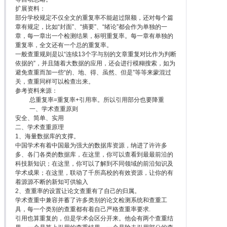
扩展资料：
部分学校规定不仅全文的重复率不能超过限额，还对每个篇
章有规定，比如“封面”、“摘要”、“绪论”都会作为单独的一
章，每一章出一个检测结果，标明重复率。每一章有单独的
重复率，全文还有一个总的重复率。
一般查重规则是以“连续13个字与别的文章重复对比作为判断
依据的”，并且随着大数据的应用，还会进行模糊搜索，如为
避免查重而加一些“的、地、得、虽然、但是”等等来蒙混过
关，查重同样可以检查出来。
参考资料来源：
总重复率=重复率+引用率。所以引用部分也要降重
一、学术查重原则
安全、简单、实用
二、学术查重原理
1、海量数据库的支撑。
中国学术有着中国最为强大的数据库资源，纳进了许许多
多、各门各类的数据库，在这里，你可以查看到最最前沿的
科技新知识；在这里，你可以了解到不同领域的前沿知识及
学术成果；在这里，联动了千所高校的有效资源，让你的有
着源源不断的新知可供输入
2、查重率的设置让论文查重有了自己的归属。
学术查重中兼容并蓄了许多类别的论文检测系统和查重工
具，每一个类别的查重都有着自己严格查重率要求.
引用也算重复的，但是学术会区分开来。他会有两个查重结