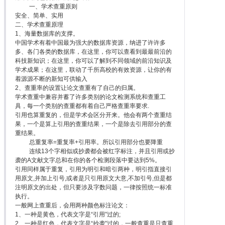
一、学术查重原则
安全、简单、实用
二、学术查重原理
1、海量数据库的支撑。
中国学术有着中国最为强大的数据库资源，纳进了许许多
多、各门各类的数据库，在这里，你可以查看到最最前沿的
科技新知识；在这里，你可以了解到不同领域的前沿知识及
学术成果；在这里，联动了千所高校的有效资源，让你的有
着源源不断的新知可供输入
2、查重率的设置让论文查重有了自己的归属。
学术查重中兼容并蓄了许多类别的论文检测系统和查重工
具，每一个类别的查重都有着自己严格查重率要求.
引用也算重复的，但是学术会区分开来。他会有两个查重结
果，一个是算上引用的查重结果，一个是除去引用部分的查
重结果。
总重复率=重复率+引用率。所以引用部分也要降重
连续13个字相似或抄袭都会被红字标注，并且引用或抄
袭的A文献文字总和在你的各个检测段落中要达到5%。
引用同样属于重复，引用为明引和暗引两种，明引指直接引
用原文,并加上引号,或者是只引用原文大意,不加引号,但是都
注明原文的出处，但只要涉及字数问题，一律按照统一标准
执行。
一般网上查重后，会用两种颜色标注论文：
1、一种是黄色，代表文字是“引用”过的;
2、一种是红色，代表文字是“抄袭”过的，一般查重是只查重