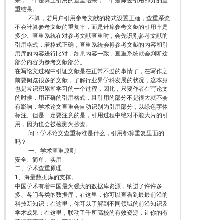
果，一个是算上引用的查重结果，一个是除去引用部分的查
重结果。
不算，若用户引用参考文献的格式设置正确，查重系统
不会计算参考文献的重复率，而是计算参考文献的引用率是
多少。查重系统在对参考文献查重时，会先识别参考文献的
引用格式，若格式正确，查重系统会将参考文献的内容和引
用库的内容进行比对，如果内容一致，查重系统就会判断这
部分内容为参考文献部分。
在写论文过程中引证文献是在正常不过的事情了，在写作之
前要阅览很多的文献，了解行业界学科发展的状况，这本身
也是常识积累和学习的一个过程，因此，只要作者在写论文
的时候，用正确的引用格式，且引用的部分不是很大就不会
有影响，学术论文查重会自动识别为引用部分，以绿色字体
标注。但是一定要注意的是，引用过程中绝对不能大片的引
用，因为也会被检测为抄袭。
问：学术论文查重标准是什么，引用都算重复里面的
吗？
一、学术查重原则
安全、简单、实用
二、学术查重原理
1、海量数据库的支撑。
中国学术有着中国最为强大的数据库资源，纳进了许许多
多、各门各类的数据库，在这里，你可以查看到最最前沿的
科技新知识；在这里，你可以了解到不同领域的前沿知识及
学术成果；在这里，联动了千所高校的有效资源，让你的有