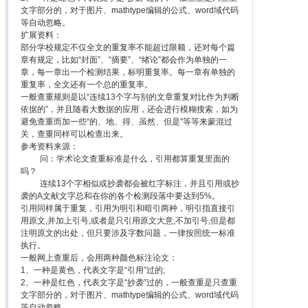
文字部分的，对于图片、mathtype编辑的公式、word域代码
等自动忽略。
扩展资料：
部分学校规定不仅全文的重复率不能超过限额，还对每个篇
章有规定，比如“封面”、“摘要”、“绪论”都会作为单独的一
章，每一章出一个检测结果，标明重复率。每一章有单独的
重复率，全文还有一个总的重复率。
一般查重规则是以“连续13个字与别的文章重复对比作为判断
依据的”，并且随着大数据的应用，还会进行模糊搜索，如为
避免查重而加一些“的、地、得、虽然、但是”等等来蒙混过
关，查重同样可以检查出来。
参考资料来源：
问：学术论文查重标准是什么，引用都算重复里面的
吗？
连续13个字相似或抄袭都会被红字标注，并且引用或抄
袭的A文献文字总和在你的各个检测段落中要达到5%。
引用同样属于重复，引用为明引和暗引两种，明引指直接引
用原文,并加上引号,或者是只引用原文大意,不加引号,但是都
注明原文的出处，但只要涉及字数问题，一律按照统一标准
执行。
一般网上查重后，会用两种颜色标注论文：
1、一种是黄色，代表文字是“引用”过的;
2、一种是红色，代表文字是“抄袭”过的，一般查重是只查重
文字部分的，对于图片、mathtype编辑的公式、word域代码
等自动忽略。