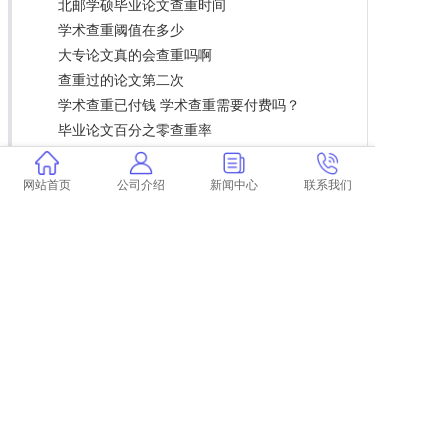
北邮学硕毕业论文查重时间
学术查重阈值在多少
大专论文真的会查重吗啊
查重过的论文第二次
学术查重已付钱 学术查重需要付费吗？
毕业论文百分之零查重率
学术的查重相似度
翟天临学术不端在哪些方面 翟天临是学术不端
网站首页
公司介绍
新闻中心
联系我们
案例吗？
论文查重时引用率 一篇全文引用的论文能通过
论文查重吗？
本科生论文查重的标准
解释论文查重率高的原因
赤水专科论文查重
论文查重付费比免费低
论文查重后盲审前
学术不端处理原则 学术不端行为如何处理？
论文查重必须在文献下载吗