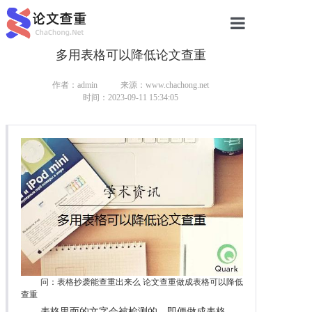
多用表格可以降低论文查重
网站首页
论文查重
作者：admin
来源：www.chachong.net
时间：2023-09-11 15:34:05
论文查重
本科论文查重
研究生论文查重
硕士论文查重
博士论文查重
问：表格抄袭能查重出来么 论文查重做成表格可以降低
查重
表格里面的文字会被检测的，即便做成表格，