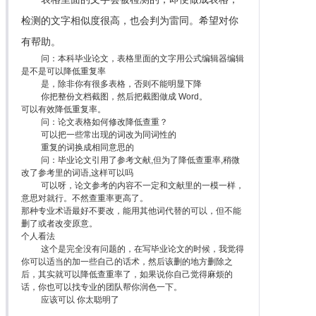
检测的文字相似度很高，也会判为雷同。希望对你
有帮助。
问：本科毕业论文，表格里面的文字用公式编辑器编辑
是不是可以降低重复率
是，除非你有很多表格，否则不能明显下降
你把整份文档截图，然后把截图做成 Word。
可以有效降低重复率。
问：论文表格如何修改降低查重？
可以把一些常出现的词改为同词性的
重复的词换成相同意思的
问：毕业论文引用了参考文献,但为了降低查重率,稍微
改了参考里的词语,这样可以吗
可以呀，论文参考的内容不一定和文献里的一模一样，
意思对就行。不然查重率更高了。
那种专业术语最好不要改，能用其他词代替的可以，但不能
删了或者改变原意。
个人看法
这个是完全没有问题的，在写毕业论文的时候，我觉得
你可以适当的加一些自己的话术，然后该删的地方删除之
后，其实就可以降低查重率了，如果说你自己觉得麻烦的
话，你也可以找专业的团队帮你润色一下。
应该可以 你太聪明了