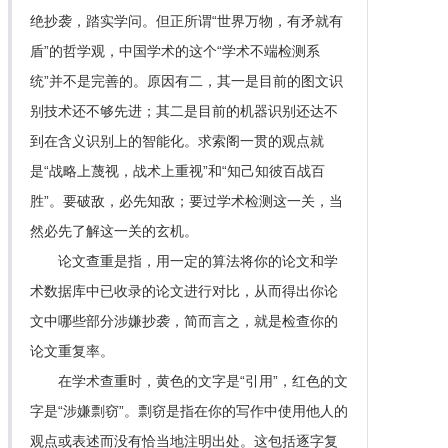
绝抄袭，踏实学问。但正所谓“世界万物，有矛就有
盾”的哲学观，中国学术的这个“学术不端检测系
统”并不是完善的。原因有二，其一是目前的图文识
别技术还不够先进；其二是目前的机器识别还达不
到在含义识别上的智能化。求索阁一贯的观点就
是“战略上蔑视，战术上重视”和“知己知彼百战百
胜”。要破敌，必先知敌；要过学术检测这一关，当
然必先了解这一关的玄机。
论文查重是指，用一定的算法将你的论文和学
术数据库中已收录的论文进行对比，从而得出你论
文中哪些部分涉嫌抄袭，简而言之，就是检查你的
论文重复率。
在学术查重时，黄色的文字是“引用”，红色的文
字是“涉嫌剽窃”。剽窃是指在你的写作中使用他人的
观点或表述而没有恰当地注明出处。这包括逐字复