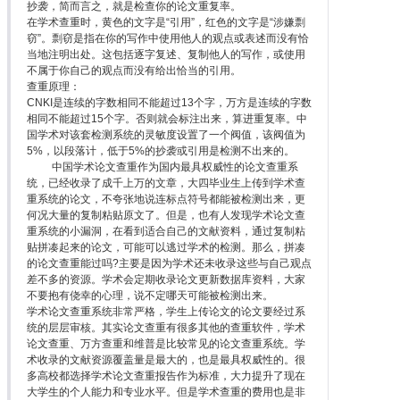
抄袭，简而言之，就是检查你的论文重复率。
在学术查重时，黄色的文字是“引用”，红色的文字是“涉嫌剽
窃”。剽窃是指在你的写作中使用他人的观点或表述而没有恰
当地注明出处。这包括逐字复述、复制他人的写作，或使用
不属于你自己的观点而没有给出恰当的引用。
查重原理：
CNKI是连续的字数相同不能超过13个字，万方是连续的字数
相同不能超过15个字。否则就会标注出来，算进重复率。中
国学术对该套检测系统的灵敏度设置了一个阀值，该阀值为
5%，以段落计，低于5%的抄袭或引用是检测不出来的。
中国学术论文查重作为国内最具权威性的论文查重系
统，已经收录了成千上万的文章，大四毕业生上传到学术查
重系统的论文，不夸张地说连标点符号都能被检测出来，更
何况大量的复制粘贴原文了。但是，也有人发现学术论文查
重系统的小漏洞，在看到适合自己的文献资料，通过复制粘
贴拼凑起来的论文，可能可以逃过学术的检测。那么，拼凑
的论文查重能过吗?主要是因为学术还未收录这些与自己观点
差不多的资源。学术会定期收录论文更新数据库资料，大家
不要抱有侥幸的心理，说不定哪天可能被检测出来。
学术论文查重系统非常严格，学生上传论文的论文要经过系
统的层层审核。其实论文查重有很多其他的查重软件，学术
论文查重、万方查重和维普是比较常见的论文查重系统。学
术收录的文献资源覆盖量是最大的，也是最具权威性的。很
多高校都选择学术论文查重报告作为标准，大力提升了现在
大学生的个人能力和专业水平。但是学术查重的费用也是非