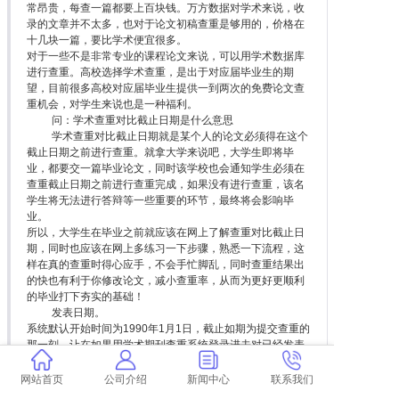
常昂贵，每查一篇都要上百块钱。万方数据对学术来说，收
录的文章并不太多，也对于论文初稿查重是够用的，价格在
十几块一篇，要比学术便宜很多。
对于一些不是非常专业的课程论文来说，可以用学术数据库
进行查重。高校选择学术查重，是出于对应届毕业生的期
望，目前很多高校对应届毕业生提供一到两次的免费论文查
重机会，对学生来说也是一种福利。
问：学术查重对比截止日期是什么意思
学术查重对比截止日期就是某个人的论文必须得在这个
截止日期之前进行查重。就拿大学来说吧，大学生即将毕
业，都要交一篇毕业论文，同时该学校也会通知学生必须在
查重截止日期之前进行查重完成，如果没有进行查重，该名
学生将无法进行答辩等一些重要的环节，最终将会影响毕
业。
所以，大学生在毕业之前就应该在网上了解查重对比截止日
期，同时也应该在网上多练习一下步骤，熟悉一下流程，这
样在真的查重时得心应手，不会手忙脚乱，同时查重结果出
的快也有利于你修改论文，减小查重率，从而为更好更顺利
的毕业打下夯实的基础！
发表日期。
系统默认开始时间为1990年1月1日，截止如期为提交查重的
那一刻，让在如果用学术期刊查重系统登录进去对已经发表
的文献查重，截止日期是发表日期。
只要自己填上题目和作者姓名，学术查重系统会自动判断发
网站首页
公司介绍
新闻中心
联系我们
表时间，检测比对的数据会以发表日期的截止时间截止。