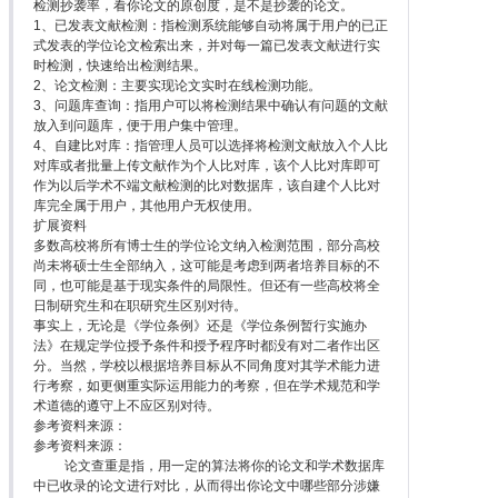
检测抄袭率，看你论文的原创度，是不是抄袭的论文。
1、已发表文献检测：指检测系统能够自动将属于用户的已正
式发表的学位论文检索出来，并对每一篇已发表文献进行实
时检测，快速给出检测结果。
2、论文检测：主要实现论文实时在线检测功能。
3、问题库查询：指用户可以将检测结果中确认有问题的文献
放入到问题库，便于用户集中管理。
4、自建比对库：指管理人员可以选择将检测文献放入个人比
对库或者批量上传文献作为个人比对库，该个人比对库即可
作为以后学术不端文献检测的比对数据库，该自建个人比对
库完全属于用户，其他用户无权使用。
扩展资料
多数高校将所有博士生的学位论文纳入检测范围，部分高校
尚未将硕士生全部纳入，这可能是考虑到两者培养目标的不
同，也可能是基于现实条件的局限性。但还有一些高校将全
日制研究生和在职研究生区别对待。
事实上，无论是《学位条例》还是《学位条例暂行实施办
法》在规定学位授予条件和授予程序时都没有对二者作出区
分。当然，学校以根据培养目标从不同角度对其学术能力进
行考察，如更侧重实际运用能力的考察，但在学术规范和学
术道德的遵守上不应区别对待。
参考资料来源：
参考资料来源：
论文查重是指，用一定的算法将你的论文和学术数据库
中已收录的论文进行对比，从而得出你论文中哪些部分涉嫌