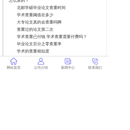
怎么算的？
北邮学硕毕业论文查重时间
学术查重阈值在多少
大专论文真的会查重吗啊
查重过的论文第二次
学术查重已付钱 学术查重需要付费吗？
毕业论文百分之零查重率
学术的查重相似度
翟天临学术不端在哪些方面 翟天临是学术不端
案例吗？
网站首页
公司介绍
新闻中心
联系我们
论文查重时引用率 一篇全文引用的论文能通过
论文查重吗？
本科生论文查重的标准
解释论文查重率高的原因