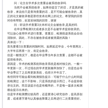
问：论文在学术多次查重会被系统收录吗
当然不会被系统收录，如果你提交了的话，才是真的被
收录，来说你只是查询查重的话，是不可能会被收录的，真
正的论文被收录都是那些发表在网上的论文。希望我的回答
对你有帮助，欢迎采纳我的回答，谢谢
问：听说学术查重3次本科论文会被收录,是真的吗
在毕业季检测3次或者多次是不会被学术提前收录的。
可以放心使用学术进行查重。查重后，检测痕迹系统会自动
清除掉。因此，不存在被收录或者被泄露的风险！
具体说一下：
首先要看3次查重的间隔时间。如果延迟毕业，今年查两次，
大半年后再查一次，肯定会收录。
但是一般情况下，都是在毕业季当年多次查重，这都不会被
提前收录的。
原因是，学术的检测系统和收录系统是相对独立的。一般一
年更新一次，不过现在的学术更新频率加快了，但是也会等
毕业季过了之后再更新系统，也得大半年后了。
有些同学可能会看到检测报告提示：可能于什么什么时间提
前检测过，这个不影响，只是系统的提示而已，不会提前收
录论文的。而且该提示也是有概率的，不是每一篇多次检测
都会提示出来的。
但是学术检测费比较高昂，还是要潜心研究创作，提高原创
度，或者逐字逐句认真修改降重之后再进行二次查重得好。