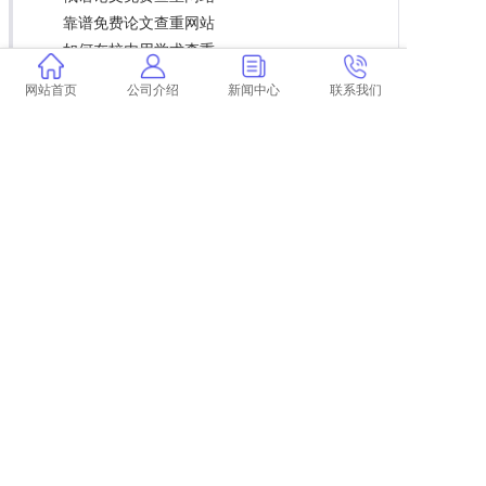
靠谱免费论文查重网站
如何在校内用学术查重
参考一篇论文 查重 论文查重到底是怎么查的？
网站首页
公司介绍
新闻中心
联系我们
超星提交论文查重
翟天临博士论文查重比例
论文pdf文件如何查重
上一篇:
毕业论文查重率结果P图
下一篇:
返回列表
COPYRIGHT @ 2015-2022 学术不端查重
浙ICP备19020991号-35
论文
查重
学术查重
学术论文查重
学术查重检测
中国学术查重