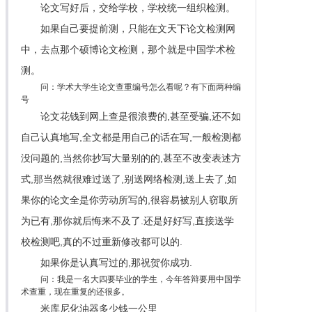
论文写好后，交给学校，学校统一组织检测。
如果自己要提前测，只能在文天下论文检测网
中，去点那个硕博论文检测，那个就是中国学术检
测。
问：学术大学生论文查重编号怎么看呢？有下面两种编
号
论文花钱到网上查是很浪费的,甚至受骗,还不如
自己认真地写,全文都是用自己的话在写,一般检测都
没问题的,当然你抄写大量别的的,甚至不改变表述方
式,那当然就很难过送了,别送网络检测,送上去了,如
果你的论文全是你劳动所写的,很容易被别人窃取所
为已有,那你就后悔来不及了.还是好好写,直接送学
校检测吧,真的不过重新修改都可以的.
如果你是认真写过的,那祝贺你成功.
问：我是一名大四要毕业的学生，今年答辩要用中国学
术查重，现在重复的还很多。
米库尼化油器多少钱一公里