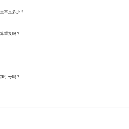
查重率是多少？
似算重复吗？
添加引号吗？