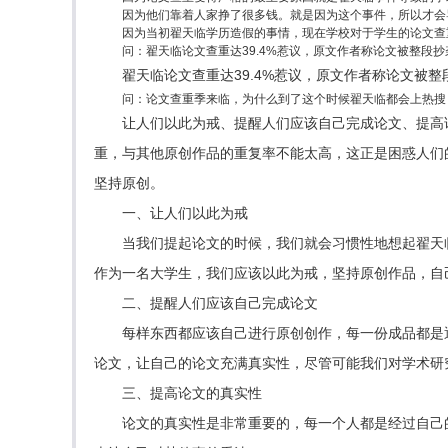
因为他们靠着人家挣了很多钱。就是因为这个事件，所以才会
因为当初翟天临学历造假的事情，现在学校对于学生的论文查
问：翟天临论文查重达39.4%惹议，原文作者称论文被整段抄
翟天临论文查重达39.4%惹议，原文作者称论文被整
问：论文查重季来临，为什么到了这个时候翟天临都会上热搜
让人们以此为戒、提醒人们应该自己完成论文、提高
重，与其他原创作品的重复率不能太高，这正是困惑人们
坚持原创。
一、让人们以此为戒
当我们提起论文的时候，我们就会习惯性地想起翟天
作为一名大学生，我们应该以此为戒，坚持原创作品，自
二、提醒人们应该自己完成论文
每样东西都应该自己进行原创创作，每一份成品都是
论文，让自己的论文充满真实性，尽管可能我们对学术研
三、提高论文的真实性
论文的真实性是非常重要的，每一个人都是经过自己