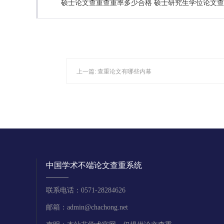
硕士论文查重查重率多少合格 硕士研究生学位论文
上一篇:
查重论文有哪些内幕
中国学术不端论文查重系统
联系电话：0571-28284626
邮箱：admin@chachong.net