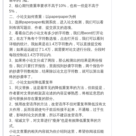
基本的门槛。
2、核心期刊查重率要求不高于10%，也有一些是不高于
5%，
二、小论文如何查重：以paperpaper为例
1、选择paperpaper检测系统，进入论文检测，我们可以看
到有填写题目、作者、提交原文的选项。
2、看看自己的小论文有多少的字符数，我们用word打开论
文，在左下角有个字符数选项，点击打开后，我们可以看到
详细的统计。我如果是在1.4万字符数内，可以直接提交检
测；如果远远超过了1.4万，就需要对论文进行分段。分段时
每段控制在1.4万字符以内.
3、如果将小论文分成了两段，那么检测出的结果是两份报
告，我们只要打开报告，里面找到抄袭字符数，两个报告中
的抄袭字符数相加，结果除以论文总字符数，就可以算出最
终的抄袭率了。
三、小论文如何降低重复率
1、同义替换，这是最常见的降低重复率的方法，但前提是，
作者要对文章的框架及论述的内容足够熟悉，将相近意思的
语句替换掉存在重复的部分。
2、慎用改变语序的方法，改变语序不但对重复率降低没有太
大作用，反而容易使句子前后衔接不起来，不通顺，过于生
硬，影响到论文的质量，所以不建议改变语序。
3、缩减文字，对文章进行“瘦身”也是有效降低重复率的方
式。
小论文查重的相关内容就为你介绍到这里，希望你阅读后能