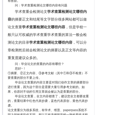
有收获。
问：学术查重检测论文哪些内容有问题
学术查重会检测论文
学术查重检测论文哪些内
容
的摘要正文和结尾等文字部分很多网站都可以做
论文查重
学术查重检测论文哪些内容
，但是学校一
般只认可权威的学术查重学术查重的算法一般会检
测论文的目录
学术查重检测论文哪些内容
，可以分
章检测然后就会检测论文的摘要以及正文等内容的
重复度建议众多的。
问：毕业论文的查重的内容有哪些？
您好~！
①摘要、②正文内容、③参考文献（其中①和③不检查）不
要查重的部分不要上传。
毕业论文查重的内容主要是对我们创作文章的摘要部分
进行查重，因为这个部分是需要大量引用参考文献的。如
果，你原封不动的引用文章就会被认为是查重的部分。
毕业论文查重，全文内容都查了，建议您全文都要改重
的，查重结果中红色代表抄袭，蓝色代表原创，黄色代表抄
袭。
论文查重分为很多系统，有学术、维普、paperpass系统不
同之间的差距也不同，所以只有选择和学校一致的系统才能