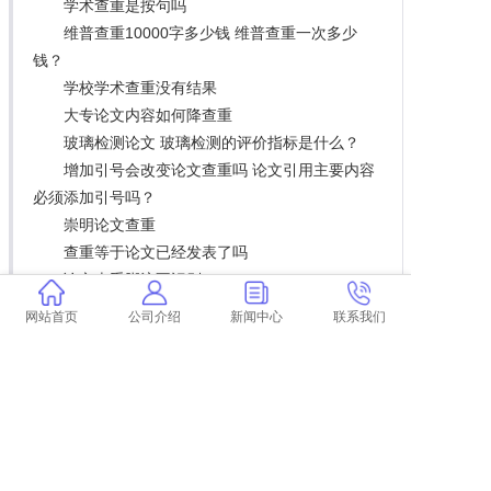
学术查重是按句吗
维普查重10000字多少钱 维普查重一次多少
钱？
学校学术查重没有结果
大专论文内容如何降查重
玻璃检测论文 玻璃检测的评价指标是什么？
增加引号会改变论文查重吗 论文引用主要内容
必须添加引号吗？
崇明论文查重
查重等于论文已经发表了吗
论文查重脚注不识别
学术PDFdoc查重
网站首页
公司介绍
新闻中心
联系我们
博士论文的“原创”原则是什么？
上一篇:
论文不花钱怎么查重
下一篇:
返回列表