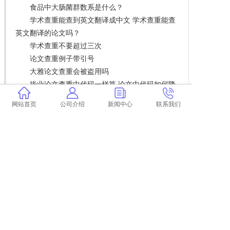
食品中大肠菌群数系是什么？
学术查重能查到英文翻译成中文 学术查重能查
英文翻译的论文吗？
学术查重不要超过三次
论文查重例子带引号
大雅论文查重会被盗用吗
毕业论文查重中代码一样算 论文中代码如何降
重？
网站首页
公司介绍
新闻中心
联系我们
学术查重不能上传文件
学术数字数据计入查重吗
毕业论文的正文标题查重吗
结束语论文查重吗
聊城大学怎么用学术查重
学术论文查重包括摘要吗
毕业论文中的文献查重么
学术毕业生免费查重
发表的论文查重率 发表期刊论文查重率是多
少？