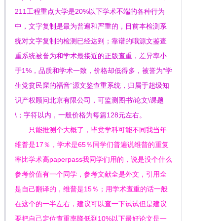
211工程重点大学是20%以下学术不端的各种行为
中，文字复制是最为普遍和严重的，目前本检测系
统对文字复制的检测已经达到；靠谱的哦源文鉴查
重系统被誉为和学术最接近的正版查重，差异率小
于1%，品质和学术一致，价格却低得多，被誉为“学
生党贫民窟的福音”源文鉴查重系统，归属于超级知
识产权顾问北京有限公司，可监测图书\论文\课题
\；字符以内，一般价格为每篇128元左右。
只能推测个大概了，毕竟学科可能不同我当年
维普是17％，学术是65％同学们普遍说维普的重复
率比学术高paperpass我同学们用的，说是没个什么
参考价值有一个同学，参考文献全是外文，引用全
是自己翻译的，维普是15％；用学术查重的话一般
在这个的一半左右，建议可以查一下试试但是建议
要把自己定位查重率降低到10%以下最好论文是一