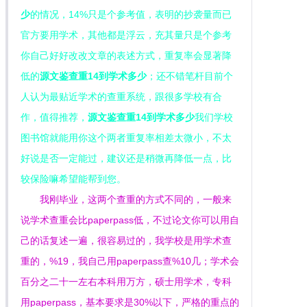
少
的情况，14%只是个参考值，表明的抄袭量而已
官方要用学术，其他都是浮云，充其量只是个参考
你自己好好改改文章的表述方式，重复率会显著降
低的
源文鉴查重14到学术多少
；还不错笔杆目前个
人认为最贴近学术的查重系统，跟很多学校有合
作，值得推荐，
源文鉴查重14到学术多少
我们学校
图书馆就能用你这个两者重复率相差太微小，不太
好说是否一定能过，建议还是稍微再降低一点，比
较保险嘛希望能帮到您。
我刚毕业，这两个查重的方式不同的，一般来
说学术查重会比paperpass低，不过论文你可以用自
己的话复述一遍，很容易过的，我学校是用学术查
重的，%19，我自己用paperpass查%10几；学术会
百分之二十一左右本科用万方，硕士用学术，专科
用paperpass，基本要求是30%以下，严格的重点的