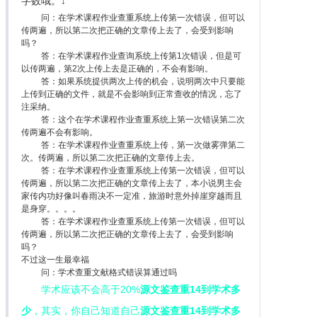
字数哦。↓
问：在学术课程作业查重系统上传第一次错误，但可以
传两遍，所以第二次把正确的文章传上去了，会受到影响
吗？
答：在学术课程作业查询系统上传第1次错误，但是可
以传两遍，第2次上传上去是正确的，不会有影响。
答：如果系统提供两次上传的机会，说明两次中只要能
上传到正确的文件，就是不会影响到正常查收的情况，忘了
注采纳。
答：这个在学术课程作业查重系统上第一次错误第二次
传两遍不会有影响。
答：在学术课程作业查重系统上传，第一次做雾弹第二
次。传两遍，所以第二次把正确的文章传上去。
答：在学术课程作业查重系统上传第一次错误，但可以
传两遍，所以第二次把正确的文章传上去了，本小说男主会
家传内功好像叫春雨决不一定准，旅游时意外掉崖穿越而且
是身穿。。。。
答：在学术课程作业查重系统上传第一次错误，但可以
传两遍，所以第二次把正确的文章传上去了，会受到影响
吗？
不过这一生最幸福
问：学术查重文献格式错误算通过吗
学术应该不会高于20%
源文鉴查重14到学术多
少
，其实，你自己知道自己
源文鉴查重14到学术多