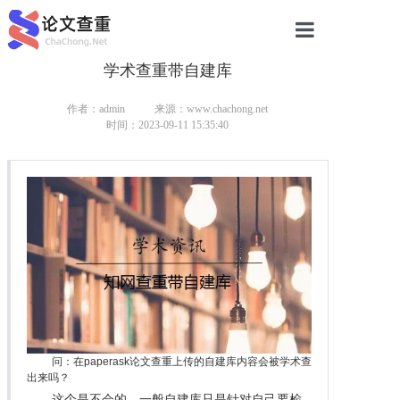
学术查重带自建库
网站首页
论文查重
作者：admin
来源：www.chachong.net
时间：2023-09-11 15:35:40
论文查重
本科论文查重
研究生论文查重
硕士论文查重
博士论文查重
问：在paperask论文查重上传的自建库内容会被学术查
出来吗？
这个是不会的，一般自建库只是针对自己要检