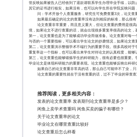
管反映如果被告人已经收到了退款请联系学生办理毕业手续，以防
其它的证书进行核实，如果没有，也可以向学生所在学院反映问题
问：学术开放个人查重服务，研究生可免费查重3次，论文查
如果最后确定的论文的查重率没有达到相应的标准，那么很有
论文查重非常重要，而且意义重大，但论文查重的费用是很高
境，如果论文不进行查重的话，就会出现很多重复率很高的论文，
第一，论文查重也是为了能够成功毕业而做准备。论文查重对每一
与否的一个重要指标，可以看出学生论文的抄袭情况，如果论文查
第二，论文查重演示整顿学术不端行为的重要手段。很多高校对于
重复率这一个指标，也可以看出来学生对待论文的认真程度，能够
第三，论文查重也能够锻炼学生的科研能力，很有必要也很重要。
毕业论文是体现科研能力的重要表现。论文查重也能够反映出科研
如果自己的论文查重非常高的话，那么自己可能毕不了业，只
论文查重的重要性就在于没有查重的话，过不了毕业的审查查
推荐阅读，更多相关内容：
发表的论文查重率 发表期刊论文查重率是多少？
闲鱼上卖学术查重吗 闲鱼买卖的骗子有哪些？
关于论文查重率的论文
毕业论文在哪里查重比较好
论文查重后怎么样看