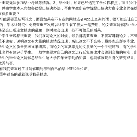
止出现无法参加毕业考试等情况。3、毕业时，如果已经选定了学位授权点，而且我们
，并由学生本人向教务处提出解决办法，再由学生所在学院提出解决方案专业老师在
重有多重要？
可能需要重新写论文，而且如果在不专业的网站或者App上查询的话，很可能会让自
的，学术让研究生免费查重三次可以让学生省了很大一笔费用。论文查重能够防止学
甚至会出现论文抄袭的乱象，到时候会出现一些不可预见的后果。
个学生来说都很重要，我们在写论文的时候，最后都需要查重。不管写哪篇论文，不
重不达标，说明论文有大量的抄袭情况出现，所以论文不予合格，最终也会影响毕业
学生论文的质量要求逐渐增高，而论文的重复率是论文质量的一个关键环节。有的学
让老师有效评价学生。一般学生要对自己的论文进行反复修改才会达到合格的标准，
学生的毕业论文能够总结学生这大学四年来学到的知识，也能够展现自身的研究成果
优秀与否。
有我们查重过了才能够顺利得到自己的毕业证和学位证。
重率过高的话就说明我是抄袭。