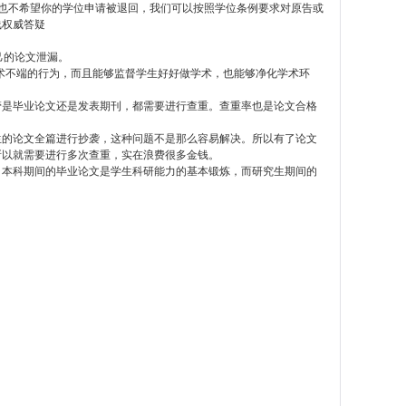
也不希望你的学位申请被退回，我们可以按照学位条例要求对原告或
线权威答疑
己的论文泄漏。
术不端的行为，而且能够监督学生好好做学术，也能够净化学术环
管是毕业论文还是发表期刊，都需要进行查重。查重率也是论文合格
。
生的论文全篇进行抄袭，这种问题不是那么容易解决。所以有了论文
所以就需要进行多次查重，实在浪费很多金钱。
。本科期间的毕业论文是学生科研能力的基本锻炼，而研究生期间的