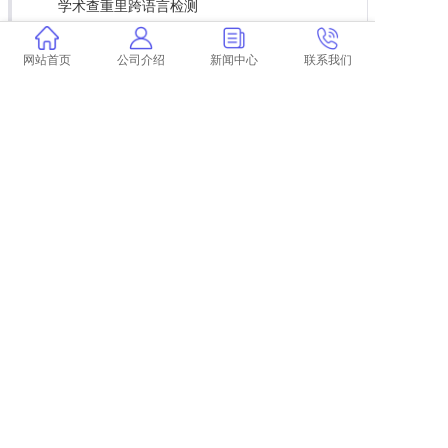
学术查重里跨语言检测
学术不端报告检测网站 学术不端网怎么样？
论文查重能查到ppt上的
网站首页
公司介绍
新闻中心
联系我们
怀化省级论文查重
论文查重是整个文档吗 论文怎么查重？
综述论文查重哪个网站比较好 论文查重网站有
哪些？
大学生论文网站查重
衡水医院论文查重
上一篇:
公开论文怎么查重 论文查重到底是怎么查的？
下一篇:
返回列表
COPYRIGHT @ 2015-2022 学术不端查重
浙ICP备19020991号-35
论文