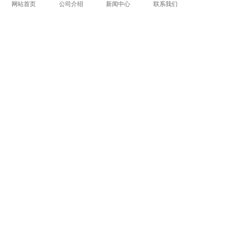
网站首页
公司介绍
新闻中心
联系我们
论文查重包括感谢吗
论文查重没过一定会延毕吗
论文查重包含致谢
学术查重是以句号分段吗
毕业论文问卷调查部分查重
论文查重技巧有哪些
上一篇:
大学生论文网站查重
下一篇:
返回列表
COPYRIGHT @ 2015-2022 学术不端查重
浙ICP备19020991号-35
论文
查重
学术查重
学术论文查重
学术查重检测
中国学术查重