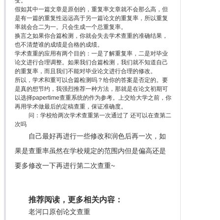
变。
假如其中一篇文章是原创的，重复率文章就不会那么高，但
是有一篇的重复性远远高于另一篇论文的重复率，所以重复
率就会合二为一。只会生成一个总重复率。
换言之如果你合篇检测，你就会失去学术查重的准确结果，
也不清楚谁的成绩是合格的成绩。
学术查重的应用有两个目的：一是了解重复率，二是对毕业
论文进行合理调整。如果我们合篇检测，我们就不知道自己
的重复率，而且我们不能对毕业论文进行合理的修改。
所以，学术和重可以合篇检测吗？给你的答案是否定的。要
是真的想节约，我强烈推荐一种方法，那就是在论文初期可
以选择papertime查重系统的作为参考。上交给大学之前，你
再用学术做最后的定稿查重，保证准确度。
问：学校给两次学术查重第一次通过了 还可以在查第二
次吗
自己最好再进行一些修改和润色后再一次，如
果是查重率虽然在学校规定的范围内但是偏高还是
要多修改一下再进行第二次查重~
推荐阅读，更多相关内容：
老河口原创论文查重