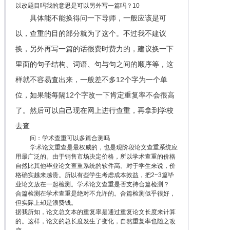
以改题目吗我的意思是可以另外写一篇吗？10
具体能不能换得问一下导师，一般应该是可
以，查重的目的部分就为了这个。不过我不建议
换，另外再写一篇的话很费时费力的，建议换一下
里面的句子结构、词语、句与句之间的顺序等，这
样就不容易查出来，一般差不多12个字为一个单
位，如果能每隔12个字改一下肯定重复率不会很高
了。然后可以自己现在网上进行查重，再拿到学校
去查
问：学术查重可以多篇合测吗
学术论文重查是最权威的，也是现阶段论文查重系统应
用最广泛的。由于销售市场决定价格，所以学术查重的价格
自然比其他毕业论文查重系统的软件高。对于学生来说，价
格确实越来越贵。所以有些学生考虑成本效益，把2~3篇毕
业论文放在一起检测。学术论文查重是否支持合篇检测？
合篇检测在学术查重是绝对不允许的。合篇检测似乎很好，
但实际上却是浪费钱。
据我所知，论文总文本的重复率是通过重复论文长度来计算
的。这样，论文的总长度发生了变化，自然重复率也随之改