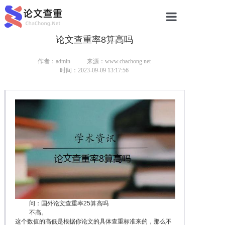
论文查重率8算高吗
网站首页
论文查重
作者：admin
来源：www.chachong.net
时间：2023-09-09 13:17:56
论文查重
本科论文查重
研究生论文查重
硕士论文查重
博士论文查重
问：国外论文查重率25算高吗
不高。
这个数值的高低是根据你论文的具体查重标准来的，那么不