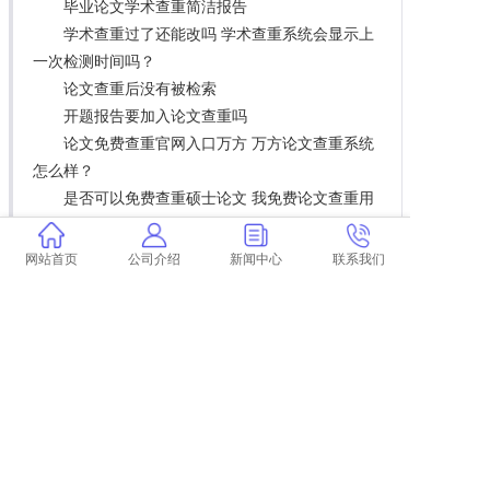
毕业论文学术查重简洁报告
学术查重过了还能改吗 学术查重系统会显示上
一次检测时间吗？
论文查重后没有被检索
开题报告要加入论文查重吗
论文免费查重官网入口万方 万方论文查重系统
怎么样？
是否可以免费查重硕士论文 我免费论文查重用
什么系统？
研究生论文抄学术期刊会查重 毕业论文抄书会
网站首页
公司介绍
新闻中心
联系我们
被高校中国学术论文查重系统检测到吗？
学术查重引用格式是什么
维普论文查重怎么用啊 维普论文查重规则是什
么？