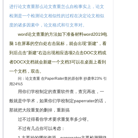
进行论文查重那么论文查重怎么自检事实上，论文
检测是一个检测论文相似性的过程在决定论文相似
度的诸多因素中，论文格式和引文率对。
word论文查重的方法如下准备材料word2019电
脑 1在屏幕的空白处右击鼠标，就会出现“新建”，看
到后点击”新建“右边出现相应选项2点击DOC文档或
者DOCX文档就会新建一个文档3可以在桌面上看到
一个文档，双击。
问：论文查重 在PaperRater查的原创率 抄袭率23% 引
用24%5
用你们学校制定的查重软件查，查完再改，一
般就是中学术，如果你们学校制定paperrater的话，
那就把大段重复的删掉，重新搞
过不过得看你学术要求重复率多少呀。
不过有几点你可以考虑：
1.主要抄的哪的资源。paperrater主要检测网络