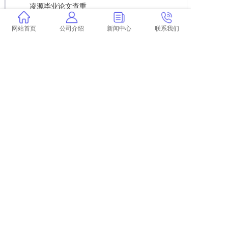
凌源毕业论文查重
论文查重正文部分包括哪些 论文的正文部分包
网站首页
公司介绍
新闻中心
联系我们
括哪些内容？
大学论文查重软件下载 如何选择论文查重系
统？
论文查重哪个app最好 论文查重软件哪个好？
会议论文被艺而收录或检索是什么意思？
学术晚间查重吗
学术论文自助查重
论文查重和书籍查重吗
课程论文会查重吗
学术查重代码部分
本科论文学校查重条件
怎么用学术查重个人论文
龙泉论文查重
毕设论文怎么降低查重率
个旧专科论文查重
论文查重哪个网站准一些