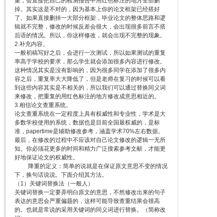
重，会直接把自己的检测报告中用红色标注的地方全部删
掉。其实这是不对的，因为基本上你的论文框架已经搭好
了。如果直接删掉一大部分框架，毕业论文的整体思路和逻
辑就不完整，修改的时候反差会很大，会出现很多前言不搭
后语的情况。所以，你这样修改，就会出现不完整的现象。
2.补充内容。
一般初稿写好之后，会进行一次测试，所以如果测试的重复
率高于学校的要求，那么学生就会添加很多内容进行修改。
这种情况其实是没有影响的，因为很多同学在添加了很多内
容之后，重复率大大降低了，但是老师在复习的时候可以看
到这些内容其实是不相关的，所以我们可以通过替换同义词
来修改，把重复的用红色标注的地方修改成意思相近的。
3.相信论文查重系统。
论文查重系统在一定程度上具有权威性和专业性，学术是大
多数学校使用的系统，数据也是目前全国最权威的，是标
准，papertime是辅助修改参考，涵盖学术70%左右数据。
最后，在修改的过程中不应该对自己论文修改的逻辑一无所
知。你必须花更多的时间和精力广泛搜索参考文献，才能更
好地保证论文的权威性。
降重的定义：简单的说就是在保证原文意思不变的情况
下，换句话说说。下面介绍其方法。
（1）关键词替换法（一般人）
关键词替换一定要弄明白原文的意思，不然修改出来的句子
表达的意思会严重偏题的，这样可能导致查重结果会很高
的。也就是常说的采用关键词的同义词进行替换。（简称改