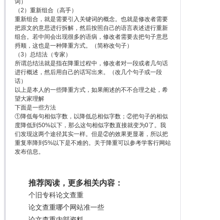
词）
（2）重新组合（高手）
重新组合，就是需要引入关键词的概念。也就是修改者需要
把原文的意思进行拆解，然后按照自己的语言表述进行重新
组合。若中间会出现很多的语病，修改者需要去把句子意思
捋顺，这也是一种降重方式。（简称改句子）
（3）总结法（专家）
所谓总结法就是指在降重过程中，修改者对一段或者几句话
进行概述，然后用自己的话写出来。（改几个句子或一段
话）
以上是本人的一些降重方式，如果阐述的不不合理之处，希
望大家理解
下面是一些方法
①降低每句相似字数，以降低总相似字数；②把句子的相似
度降低到50%以下，那么这句相似字数直接就变为0了。我
们发现这两个途径其实一样。但是②的效果更显著，所以把
重复率降到5%以下是不难的。关于降重可以参考学客行网站
发布信息。
推荐阅读，更多相关内容：
个旧专科论文查重
论文查重哪个网站准一些
论文查重内部资料