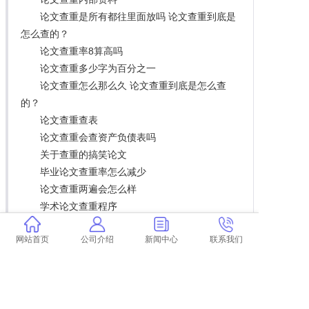
论文查重是所有都往里面放吗 论文查重到底是
怎么查的？
论文查重率8算高吗
论文查重多少字为百分之一
论文查重怎么那么久 论文查重到底是怎么查
的？
论文查重查表
论文查重会查资产负债表吗
关于查重的搞笑论文
毕业论文查重率怎么减少
论文查重两遍会怎么样
学术论文查重程序
论文查重率高改了也没用怎么办 论文查重过高
网站首页
公司介绍
新闻中心
联系我们
怎么办？
论文查重检测的判断标准 论文重复的判断标准
是什么？
论文查重率不算表格