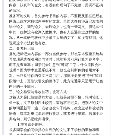
内容，认真审阅全文，有没有出现句子不完整，用词不正确
的情况。
准备写论文时，首先参考书目的内容，不要提及那些已经在
网络上或学术数据库中有的文章。里面大多数涉及已发表的
毕业论文、期刊论文、会议论文，也有一些网文。但这些书
中的一些并没有被列入数据库。也有人会遇到过这样的情
况，从一本研究著作中抄录了大量的文字，却没有找到。这
说明这个方法仍然有效。
二、参考标记法
复制把标记为内容的一部分当做参考，那么学术查重系统与
再发现系统在引用该内容时，就能将其引用计算为参考率，
而不是查重率；同学们会注意到“可能”二字，什么原因会出
现呢？因为学术查重系统不笨，他也会判断你的引用对不
对。当它觉得你的引文不是引用，那就没必要把“符号”加到
段落中去，更别说引文的整体了，此方法通常只适用于红色
内容的一小部分。
三、论文检查与修改技巧，改写方式
这被认为是比较靠谱的方法，但就是改得不快，耗时较长，
但一改，文章原创性比较高，审题容易过关。把别人论文中
的单词重新写一遍，或者改变句子结构，改变主动和被动的
语态，或者对重点单词进行改动，或者进行增减。若属于经
典名句，则仍是经典语录。
1.重复部分删掉。
很多同学会的同学担心自己的论文过不了学校的审核和查