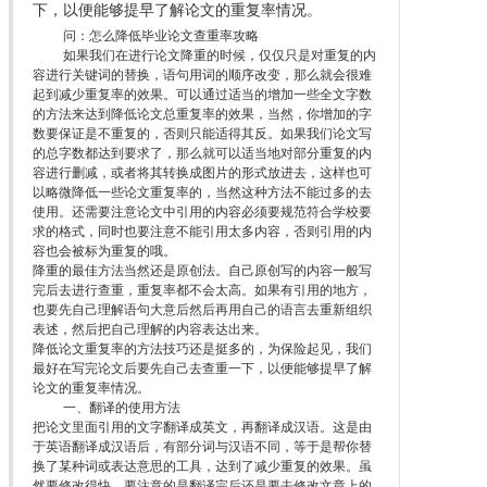
下，以便能够提早了解论文的重复率情况。
问：怎么降低毕业论文查重率攻略
如果我们在进行论文降重的时候，仅仅只是对重复的内
容进行关键词的替换，语句用词的顺序改变，那么就会很难
起到减少重复率的效果。可以通过适当的增加一些全文字数
的方法来达到降低论文总重复率的效果，当然，你增加的字
数要保证是不重复的，否则只能适得其反。如果我们论文写
的总字数都达到要求了，那么就可以适当地对部分重复的内
容进行删减，或者将其转换成图片的形式放进去，这样也可
以略微降低一些论文重复率的，当然这种方法不能过多的去
使用。还需要注意论文中引用的内容必须要规范符合学校要
求的格式，同时也要注意不能引用太多内容，否则引用的内
容也会被标为重复的哦。
降重的最佳方法当然还是原创法。自己原创写的内容一般写
完后去进行查重，重复率都不会太高。如果有引用的地方，
也要先自己理解语句大意后然后再用自己的语言去重新组织
表述，然后把自己理解的内容表达出来。
降低论文重复率的方法技巧还是挺多的，为保险起见，我们
最好在写完论文后要先自己去查重一下，以便能够提早了解
论文的重复率情况。
一、翻译的使用方法
把论文里面引用的文字翻译成英文，再翻译成汉语。这是由
于英语翻译成汉语后，有部分词与汉语不同，等于是帮你替
换了某种词或表达意思的工具，达到了减少重复的效果。虽
然要修改得快，要注意的是翻译完后还是要去修改文章上的