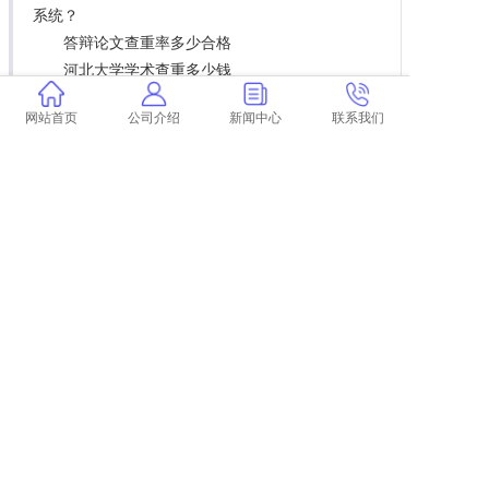
系统？
答辩论文查重率多少合格
河北大学学术查重多少钱
学术查重会查字数吗
网站首页
公司介绍
新闻中心
联系我们
论文查重67怎么改 如何修改论文查重？
paperpass旗舰版查重和学术 学术查重和
paperpass有什么区别？
论文查重结束语要查吗
论文查重抽检解释
学术学术查重网 学术论文查重怎么查？
论文查重哪家最靠谱 论文查重靠谱吗？
上一篇:
把中文论文翻译成英文学术查重率 学术论文查重能百分之百中英文互译吗？
下一篇:
返回列表