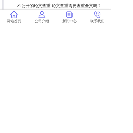
不公开的论文查重 论文查重需要查重全文吗？
学术查重表头重复 学术查重连续多少字算重
复？
网站首页
公司介绍
新闻中心
联系我们
行为不端的论文怎么检测 学位论文学术不端行
为检测系统是什么？
学术论文查重如何查看重的部位 学术论文查重
怎么查？
可以自己提前学术查重吗 如何进行学术查重检
测？
上一篇:
论文查重pp是什么
下一篇:
返回列表