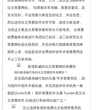
的查重网站有学术、维普、万方，其次是 paperera
论文查重网站 。 结果都非常准确，查重质量高，其
安全性好，不会泄露大家提交的论文，并会负责。
所以这些论文查重软件非常可靠，值得大家选择，
当然这主要是从查重质量和安全方面考虑。 从查重
收费服务价格进行考虑自己的话，这三款研究论文
查重网站是比较贵的，并且价格方面随着查重高峰
期而上涨，也就是说毕业季的时候学术查重费用还
不止三百多块钱。
国内最准确可靠的论文查重软件有哪些？
其实国内最准确可靠的当属 学术查重系统 ，因
为国内中国学术最权威，并且高校和学术机构一般
都是以cnki为准！ 国外查重软件当属 Turnitin英文论
文查重软件 比较流行和使用比较广泛！