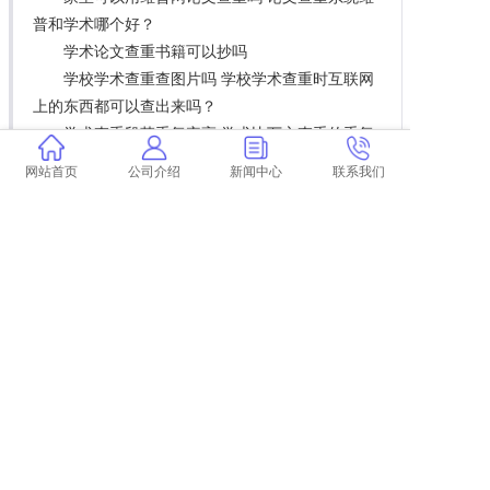
普和学术哪个好？
学术论文查重书籍可以抄吗
学校学术查重查图片吗 学校学术查重时互联网
上的东西都可以查出来吗？
学术查重段落重复率高 学术比万方查重的重复
率相差很大吗？
网站首页
公司介绍
新闻中心
联系我们
向学术申请查重怎么写范文
学术定稿查重区别
工科论文定义部分查重
论文查重paprask
维普查重自建库怎么弄 维普是怎么查重的？
发表论文需要查重么
课程论文查重免费