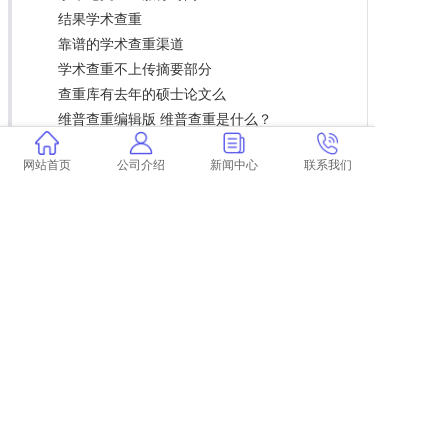
结果学术查重
靠谱的学术查重渠道
学术查重不上传摘要部分
查重库有去年的硕士论文么
维普查重编辑版 维普查重是什么？
论文查重按章查
网站首页
公司介绍
新闻中心
联系我们
学术查重可以几篇合测吗
毕业论文查重包括脚注吗
万方以及学术查重 万方查重和学术查重有什么
区别？
论文查重零点几不行
学术怎么查重啊多少钱
高校学术查重哪个系统
揭秘学术查重
评初级职称个人总结还查重吗 职称评审工作总
结需要注意什么？
毕业论文查重有哪些库