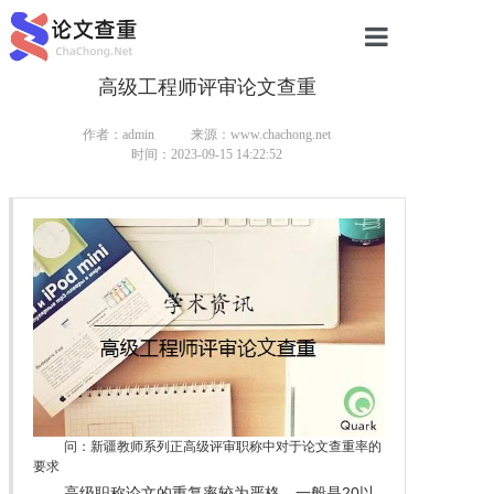
高级工程师评审论文查重
网站首页
论文查重
作者：admin
来源：www.chachong.net
时间：2023-09-15 14:22:52
论文查重
本科论文查重
研究生论文查重
硕士论文查重
博士论文查重
问：新疆教师系列正高级评审职称中对于论文查重率的
要求
高级职称论文的重复率较为严格，一般是20以