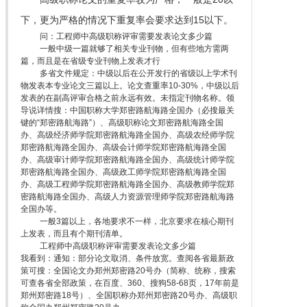
下，更为严格的情况下重复率会要求达到15以下。
问：工程师中高级职称评审需要发表论文多少篇
一般中级一篇就够了相关专业刊物，但有些地方需两
篇，而且是在省级专业刊物上发表才行
多省文件规定：中级以后在公开发行的省级以上学术刊
物发表本专业论文三篇以上。论文查重率10-30%，中级以后
发表的在副高评审合格之前永远有效。未指定刊物名称。领
导说详情搜：中国职称大学郑密路航海路全国办（必搜最关
键的“郑密路航海路”）、高级职称论文郑密路航海路全国
办、高级经济师学院郑密路航海路全国办、高级农经师学院
郑密路航海路全国办、高级会计师学院郑密路航海路全国
办、高级审计师学院郑密路航海路全国办、高级统计师学院
郑密路航海路全国办、高级政工师学院郑密路航海路全国
办、高级工程师学院郑密路航海路全国办、高级教师学院郑
密路航海路全国办、高级人力资源管理师学院郑密路航海路
全国办等。
一般3篇以上，各地要求不一样，北京要求在核心期刊
上发表，而且有个期刊清单。
工程师中高级职称评审需要发表论文多少篇
我看到：通知：部分论文取消、条件放宽。查阅各省最新政
策可搜：全国论文办郑州郑密路20号办（简称、统称，搜索
可查各省全部政策，在百度、360、搜狗58-68页，17年前是
郑州郑密路18号）、全国职称办郑州郑密路20号办、高级职