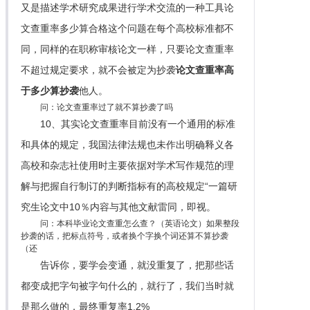
又是描述学术研究成果进行学术交流的一种工具论
文查重率多少算合格这个问题在每个高校标准都不
同，同样的在职称审核论文一样，只要论文查重率
不超过规定要求，就不会被定为抄袭
论文查重率高
于多少算抄袭
他人。
问：论文查重率过了就不算抄袭了吗
10、其实论文查重率目前没有一个通用的标准
和具体的规定，我国法律法规也未作出明确释义各
高校和杂志社使用时主要依据对学术写作规范的理
解与把握自行制订的判断指标有的高校规定“一篇研
究生论文中10％内容与其他文献雷同，即视。
问：本科毕业论文查重怎么查？（英语论文）如果整段
抄袭的话，把标点符号，或者换个字换个词还算不算抄袭
（还
告诉你，要学会变通，就没重复了，把那些话
都变成把字句被字句什么的，就行了，我们当时就
是那么做的，最终重复率1.2%