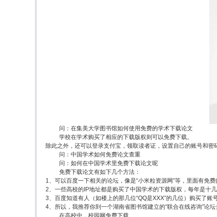
问：在集美大学图书馆如何使用免费的学术下载论文
学校在学术购买了相应的下载版权则可以免费下载。
除此之外，还可以登录支付宝，领取读者证，设置自己的账号和密
问：中国学术如何免费论文查重
问：如何在中国学术里免费下载论文呢
免费下载论文有如下几个方法：
1、可以百度一下相关的论坛，像是“小米粒资源网”等，里面有免
2、一些高校的IP地址都是购买了中国学术的下载版权，每年是十
3、百度知道有人（如楼上的那几位“QQ是XXX”的几位）购买了
4、所以，我推荐你到一个湖南省图书馆建立的“联合在线咨询”论坛
在高校中，校园网免费下载