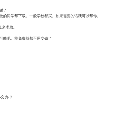
谢了
校的同学帮下载。一般学校都买。如果需要的话我可以帮你。
道来求助。
可能吧。能免费就都不用交钱了
怎么办？