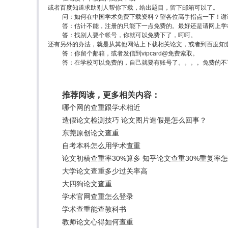
或者百度知道求助别人帮你下载，给出题目，留下邮箱可以了。
问：如何在中国学术免费下载资料？望各位高手指点一下！谢
答：估计不能，注册的只能下一点免费的。最好还是请网上学
答：找别人要个帐号，你就可以免费下了，呵呵。
还有另外的办法，就是从其他网站上下载相关论文，或者到百度知
答：你留个邮箱，或者发信到vipcard@免费索取。
答：在学校可以免费的，自己就要有账号了。。。。免费的不
推荐阅读，更多相关内容：
哪个网的查重跟学术相近
造假论文检测技巧 论文图片造假是怎么回事？
东莞原创论文查重
自考本科怎么用学术查重
论文初稿查重率30%算多 知乎论文查重30%重复率
大学论文查重多少过关率高
大四狗论文查重
学术官网查重怎么登录
学术查重能查教科书
教师论文心得如何查重