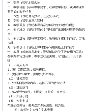
一．课题（说明本课名称）
二．教学目的（或称教学要求，或称教学目标，说明本课所
要完成的教学任务）
三．课型（说明属新授课，还是复习课）
四．课时（说明属第几课时）
五．教学重点（说明本课所必须解决的关键性问题）
六．教学难点（说明本课的学习时易产生困难和障碍的知识
点）
七．教学过程（或称课堂结构，说明教学进行的内容、方法
步骤）
九．板书设计（说明上课时准备写在黑板上的内容）
十．教具（或称教具准备，说明辅助教学手段使用的工具）
在教案书写过程中，教学过程是关键，它包括以下几个步
骤：
（一）导入新课
1．设计新颖活泼，精当概括。
3．提问那些学生，需用多少时间等。
（二）讲授新课
1．针对不同教学内容，选择不同的教学方法．。
（三）巩固练习
1．练习设计精巧，有层次、有坡度、有密度。
（四）归纳小结
（五）作业安排
布置那些内容，要考虑知识拓展性、能力性。
问：教师论文如何在学术查重