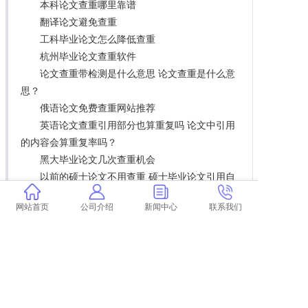
本科论文查重哪里靠谱
翻译论文避免查重
工科毕业论文怎么降低查重
杭州毕业论文查重软件
论文查重带检测是什么意思 论文查重是什么意
思？
俄语论文免费查重网站推荐
英语论文查重引用部分也算重复吗 论文中引用
的内容会算重复率吗？
黑大毕业论文几次查重机会
以前的硕士论文不用查重 硕士毕业论文引用自
己已发表的论文查重会算重复吗？
网站首页
公司介绍
新闻中心
联系我们
维普官网查重和学术查重的重复率 维普和学术
哪个查重高？
学术查重官网哪儿有卖的
论文在书上超查重能被发现吗 论文查重会查书
籍内容吗？