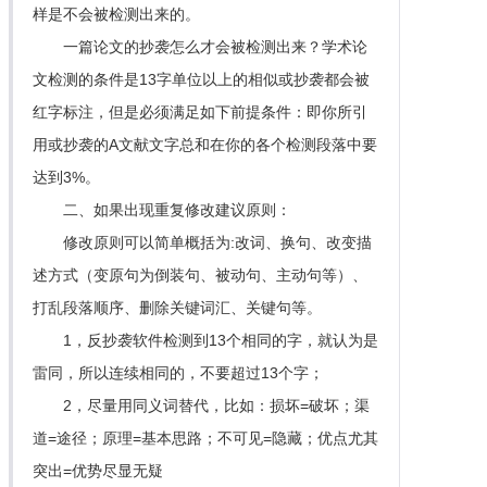
样是不会被检测出来的。
一篇论文的抄袭怎么才会被检测出来？学术论
文检测的条件是13字单位以上的相似或抄袭都会被
红字标注，但是必须满足如下前提条件：即你所引
用或抄袭的A文献文字总和在你的各个检测段落中要
达到3%。
二、如果出现重复修改建议原则：
修改原则可以简单概括为:改词、换句、改变描
述方式（变原句为倒装句、被动句、主动句等）、
打乱段落顺序、删除关键词汇、关键句等。
1，反抄袭软件检测到13个相同的字，就认为是
雷同，所以连续相同的，不要超过13个字；
2，尽量用同义词替代，比如：损坏=破坏；渠
道=途径；原理=基本思路；不可见=隐藏；优点尤其
突出=优势尽显无疑