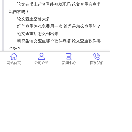
论文在书上超查重能被发现吗 论文查重会查书
籍内容吗？
论文查重空格太多
维普查重怎么免费用一次 维普是怎么查重的？
论文查重后怎么倒出来
研究生论文查重哪个软件靠谱 论文查重软件哪
个好？
论文查重30百分之以下
翟天临学术不端行为 翟天临是学术不端案例
网站首页
公司介绍
新闻中心
联系我们
吗？
论文查重公众号内容排名
高校论文查重是怎么做的 论文查重是什么意
思？
论文检索学术查重怎么弄
学术查重后再查有影响 学术查重是怎么回事？
学校学术查重不查网页数据