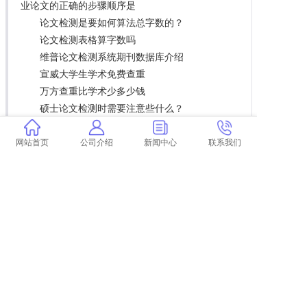
业论文的正确的步骤顺序是
论文检测是要如何算法总字数的？
论文检测表格算字数吗
维普论文检测系统期刊数据库介绍
宣威大学生学术免费查重
万方查重比学术少多少钱
硕士论文检测时需要注意些什么？
学术检验表格吗
论文查重重复率和论文格式有关系吗？
网站首页
公司介绍
新闻中心
联系我们
五大论文查重修改技巧教你告别高重复率！
中国人民大学硕士论文查重要求及重复率 中国
人民大学硕士论文抽检
学术查重入口和学术不端网的分别
中国学术论文查重怎么查重论文？
2019届华东交通大学论文查重规定及标准要求
大家知道学术查重报告单如何验证吗