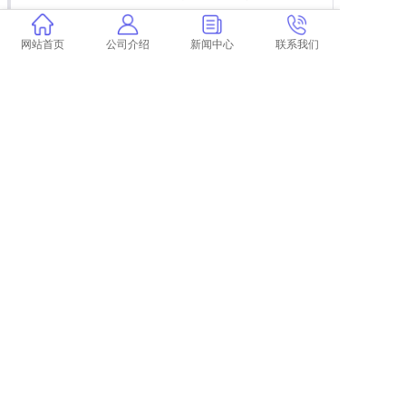
山西机电职业技术学院本科论文查重要求及重
复率 山西机电职业技术学院有本科吗
网站首页
公司介绍
新闻中心
联系我们
吉林大学专科投稿论文查重
学术不端论文查重的格式具体有哪几种要求？
学术查查重怎么在官网查学术查查询系统
学术论文检测需要检测表格吗？ 学术检测怎么
检测外文论文
cnki毕业生毕业论文查重
上一篇:
学术检验表格吗
下一篇:
万方查重比学术少多少钱
COPYRIGHT @ 2015-2022 学术不端查重
浙ICP备19020991号-35