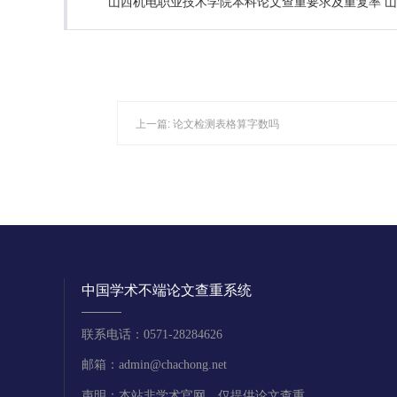
山西机电职业技术学院本科论文查重要求及重复率 
上一篇:
论文检测表格算字数吗
中国学术不端论文查重系统
联系电话：0571-28284626
邮箱：admin@chachong.net
声明：本站非学术官网，仅提供论文查重