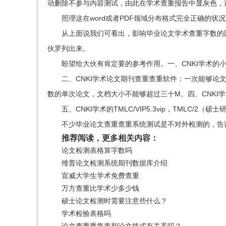
动删除不参与内容测试，由此在学术查重报告中显灰色，
照理这在word或者PDF领域分布格式完全正确的
从上面说我们可看出，影响毕业论文学术查重字数的
伙罗列出来。
盼望给大伙有肯定要的参考作用。一、CNKI学术的
二、CNKI学术论文期刊查重查重软件：一次能够论文
数的单次论文，文档大小不能够超过三十M。四、CNKI
五、CNKI学术的TMLC/VIP5.3vip，TM
不少毕业论文查重查重系统测试是不对外检测的，告诫大学生
推荐阅读，更多相关内容：
论文检测表格算字数吗
维普论文检测系统期刊数据库介绍
宣威大学生学术免费查重
万方查重比学术少多少钱
硕士论文检测时需要注意些什么？
学术检验表格吗