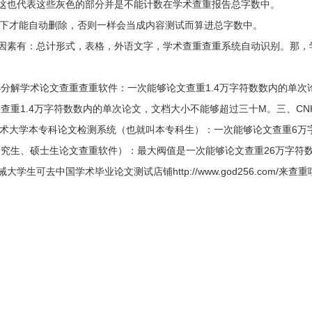
这也代表这些灰色的部分并是不能计数在学术查重报告总字数中。
状况下才能自动删除，否则一样会当成内容测试而算进总字数中。
因素有：总计形式，表格，外语文字，学术查重查重系统自动识别。那，
小分解学术论文查重查重软件：一次能够论文查重1.4万字符数数内的单
查重1.4万字符数数内的单次论文，文档大小不能够超过三十M。三、CN
学术大学本专科论文检测系统（也就叫本专科生）：一次能够论文查重6
LC/2（硕士研究生、硕士生论文查重软件）：最大阀值是一次能够论文查重26
可去中国学术毕业论文测试店铺http://www.god256.com/来