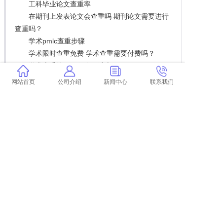
工科毕业论文查重率
在期刊上发表论文会查重吗 期刊论文需要进行
查重吗？
学术pmlc查重步骤
学术限时查重免费 学术查重需要付费吗？
学术查重结果用哪个网站查
学术查重比自己高还是低
网站首页
公司介绍
新闻中心
联系我们
毕业论文查重超过30次
大学图书馆怎么查重论文
论文查重的几个误区
潞城英文论文查重
论文查重太高有什么影响 论文查重过高怎么
办？
毕业论文查重是啥意思 论文查重是什么意思？