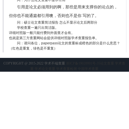
问：为什么论文查重不显示引用
引用是论文必须用到的啊，那些是用来支撑你的论点的，
但你也不能通篇都引用噢，否则也不是你 写的了。
问：硕士论文查重简洁报告 怎么不显示论文后两部分
学校查重一遍只出简洁版。
详细对照版一般只能付费到外面查才会有。
也就是第三方查重网站会提供详细对照版学术查重报告单。
问：请问各位，paperpass论文的查重标成橙色的部分是什么意思？
（红色是重复，绿色是不重复）
PaperPass红色抄袭重复，绿色安全，橙色（黄色）就是
COPYRIGHT @ 2015-2022 学术不端查重
浙ICP备19020991号-35
论文查重
学术查
轻度抄袭。也就是这个部分需要你自己掂量下。是抄袭参考的
重
学术论文查重
学术查重检测
中国学术查重
就需要修改，不是的话可以不用修改。但是PaperPass主要检
测网络资源。初稿辅助修改方便。学校对比的是学术论文库。
最后定稿测一次学术的安全些。查重可以到图书馆，也可以到
一些自助查重网站，全程自助安全。↓
paperpass论文的查重标成橙色的部分的意思是相似度在
40-70%，算是轻度抄袭。至于需不需要修改应该参考学校的要
求，如果学校要求低，不修改也不会影响。