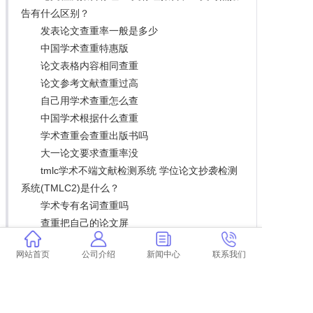
告有什么区别？
发表论文查重率一般是多少
中国学术查重特惠版
论文表格内容相同查重
论文参考文献查重过高
自己用学术查重怎么查
中国学术根据什么查重
学术查重会查重出版书吗
大一论文要求查重率没
tmlc学术不端文献检测系统 学位论文抄袭检测
系统(TMLC2)是什么？
学术专有名词查重吗
查重把自己的论文屏
学术查重word插入公式
网站首页
公司介绍
新闻中心
联系我们
毕业论文初稿要查重
中国学术查重是多少字 学术查重是什么意思？
电大计算机毕业论文查重率
学术个人查重可以查多少次