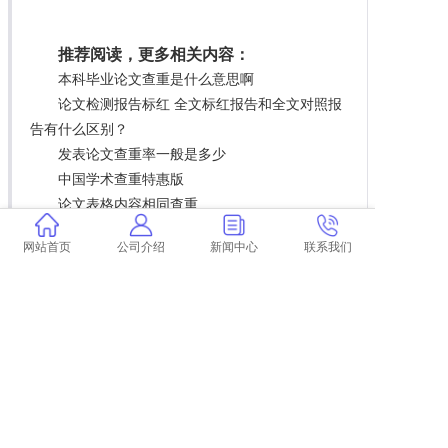
推荐阅读，更多相关内容：
本科毕业论文查重是什么意思啊
论文检测报告标红 全文标红报告和全文对照报
告有什么区别？
发表论文查重率一般是多少
中国学术查重特惠版
论文表格内容相同查重
论文参考文献查重过高
网站首页
公司介绍
新闻中心
联系我们
自己用学术查重怎么查
中国学术根据什么查重
学术查重会查重出版书吗
大一论文要求查重率没
tmlc学术不端文献检测系统 学位论文抄袭检测
系统(TMLC2)是什么？
学术专有名词查重吗
查重把自己的论文屏