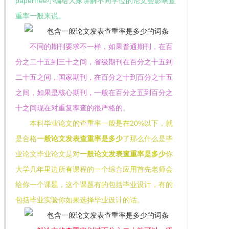
paperfree小编给大家讲解不同学位的论文会影响查
重率一般来说。
不同的期刊要求不一样，如果普通期刊，在百
分之二十五到三十之间，省级期刊在百分之十五到
二十五之间，国家期刊，在百分之十到百分之十五
之间，如果是核心期刊，一般在百分之五到百分之
十之间现在对重复率查的很严格的。
本科毕业论文的查重率一般是在20%以下，就
是合格
一般论文发表查重率是多少
了那么什么是毕
业论文毕业论文是对
一般论文发表查重率是多少
你
大学几年里边所有课程的一个综合应用首先老师会
给你一个课题，这个课题有的包括毕业设计，有的
包括毕业实验你如果选择毕业设计的话。