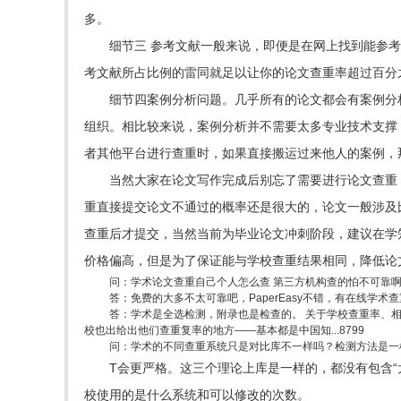
多。
细节三 参考文献一般来说，即便是在网上找到能参
考文献所占比例的雷同就足以让你的论文查重率超过百分
细节四案例分析问题。几乎所有的论文都会有案例分
组织。相比较来说，案例分析并不需要太多专业技术支撑
者其他平台进行查重时，如果直接搬运过来他人的案例，
当然大家在论文写作完成后别忘了需要进行论文查重
重直接提交论文不通过的概率还是很大的，论文一般涉及
查重后才提交，当然当前为毕业论文冲刺阶段，建议在学
价格偏高，但是为了保证能与学校查重结果相同，降低论
问：学术论文查重自己个人怎么查 第三方机构查的怕不可靠
答：免费的大多不太可靠吧，PaperEasy不错，有在线学
答：学术是全选检测，附录也是检查的。 关于学校查重率、相
校也出给出他们查重复率的地方——基本都是中国知...8799
问：学术的不同查重系统只是对比库不一样吗？检测方法是一
T会更严格。这三个理论上库是一样的，都没有包含“大
校使用的是什么系统和可以修改的次数。