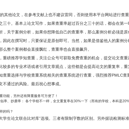
考的其他论文，在参考文献上也不建议雷同，否则使用本平台网站进行查
之三十。基本上论文写作，如果查重率超过百分之三十的话，都会在第一
析，关于案例分析，如果你想降低自己的查重率，那么案例分析必须是原
，因此在撰写时，只要保证是原创即可。当然，如果是借鉴他人的案例分
那么整个案例都会直接飘红，查重率也会直接飙升。
，重磅推荐学知查重，关注公众号可获取免费查重的机会，提交论文查重
比较多的专业术语或者引用文章观点，这些都是会提高论文的重复率，重
知查重选择与学校查重系统相关的查重系统进行查重，强烈推荐PMLC查
文不通过的风险。最后祝心想事成。
啊
术查重功能，另外还有降重服务可方便了！
似率、抄袭率： 各个学校不一样，全文重复率在30%一下（而有的学校，本科是2
样的吗？
学生论文联合比对库”选项。三者有限制字数的区别。另外据说检测标准TM