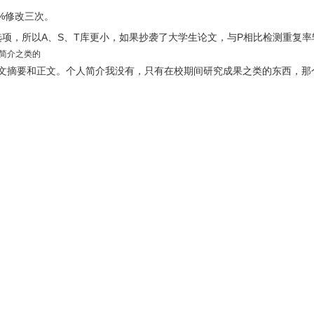
%修改三次。
”选项，所以A、S、T库更小，如果抄袭了大学生论文，与P相比检测重复率
简介之类的
文摘要和正文。个人简介我没有，只有在校期间研究成果之类的东西，那