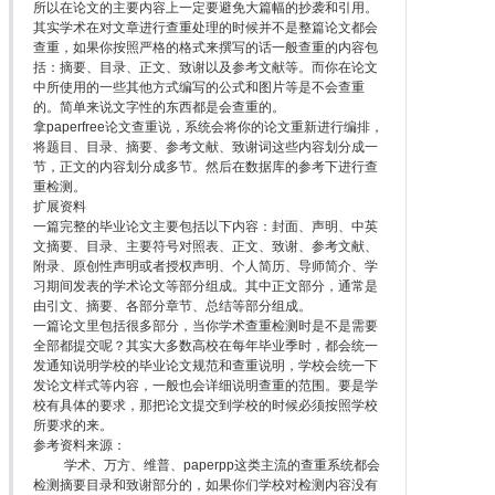
所以在论文的主要内容上一定要避免大篇幅的抄袭和引用。
其实学术在对文章进行查重处理的时候并不是整篇论文都会
查重，如果你按照严格的格式来撰写的话一般查重的内容包
括：摘要、目录、正文、致谢以及参考文献等。而你在论文
中所使用的一些其他方式编写的公式和图片等是不会查重
的。简单来说文字性的东西都是会查重的。
拿paperfree论文查重说，系统会将你的论文重新进行编排，
将题目、目录、摘要、参考文献、致谢词这些内容划分成一
节，正文的内容划分成多节。然后在数据库的参考下进行查
重检测。
扩展资料
一篇完整的毕业论文主要包括以下内容：封面、声明、中英
文摘要、目录、主要符号对照表、正文、致谢、参考文献、
附录、原创性声明或者授权声明、个人简历、导师简介、学
习期间发表的学术论文等部分组成。其中正文部分，通常是
由引文、摘要、各部分章节、总结等部分组成。
一篇论文里包括很多部分，当你学术查重检测时是不是需要
全部都提交呢？其实大多数高校在每年毕业季时，都会统一
发通知说明学校的毕业论文规范和查重说明，学校会统一下
发论文样式等内容，一般也会详细说明查重的范围。要是学
校有具体的要求，那把论文提交到学校的时候必须按照学校
所要求的来。
参考资料来源：
学术、万方、维普、paperpp这类主流的查重系统都会
检测摘要目录和致谢部分的，如果你们学校对检测内容没有