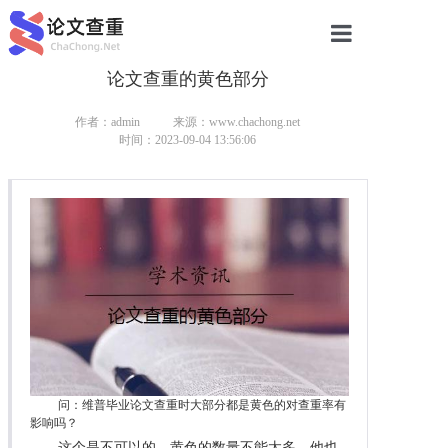
论文查重的黄色部分
网站首页
论文查重
作者：admin
来源：www.chachong.net
时间：2023-09-04 13:56:06
论文查重
本科论文查重
研究生论文查重
硕士论文查重
博士论文查重
问：维普毕业论文查重时大部分都是黄色的对查重率有
影响吗？
这个是不可以的，黄色的数量不能太多，他也