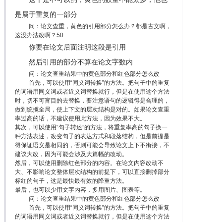
是属于重复的一部分
问：论文查重，黄色的引用部分怎么办？都是古文啊，
这没办法改啊？50
你要在论文后面注明这段是引用
然后引用的部分不算在论文字数内
问：论文查重结果中的黄色部分和红色部分怎么改
首先，可以使用“同义词转换”的方法。把句子中的重复
的词语用同义词或者近义词替换就行，但是在使用这个方法
时，切不可盲目的去替换，要注意语句的逻辑得是合理的，
做到统揽全局，使上下文的层次结构是对的。如果论文查重
率过高的话，不建议使用此方法，因为效果不大。
其次，可以使用“句子转述”的方法，将重复率高的句子换一
种方法表述，改变句子的表达方式和段落结构，但是前提是
得保证语义是相同的，否则可能会导致论文上下不衔接，不
建议大改，因为可能会涉及大篇幅的改动。
然后，可以使用删除红色部分的内容。在论文内容改动不
大、不影响论文整体层次结构的前提下，可以直接删掉部分
标红的句子，这是最快最有效的降重方法。
最后，也可以少用文字内容，多用图片、图表等。
问：论文查重结果中的黄色部分和红色部分怎么改
首先，可以使用“同义词转换”的方法。把句子中的重复
的词语用同义词或者近义词替换就行，但是在使用这个方法