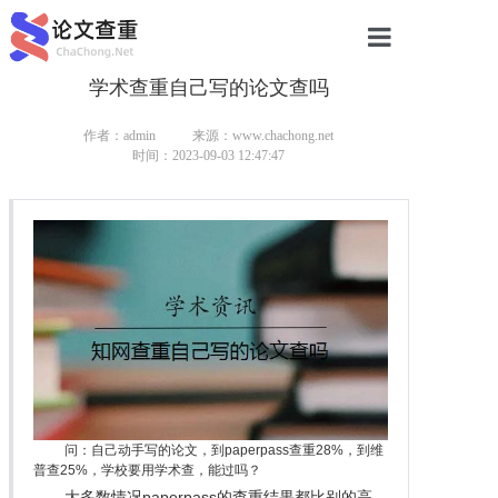
学术查重自己写的论文查吗
网站首页
论文查重
作者：admin
来源：www.chachong.net
时间：2023-09-03 12:47:47
论文查重
本科论文查重
研究生论文查重
硕士论文查重
博士论文查重
问：自己动手写的论文，到paperpass查重28%，到维
普查25%，学校要用学术查，能过吗？
大多数情况paperpass的查重结果都比别的高，