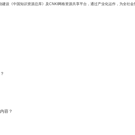
式启动建设《中国知识资源总库》及CNKI网格资源共享平台，通过产业化运作，为全
容？
些内容？