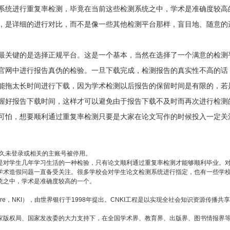
系统进行重复率检测，毕竟在当前这些检测系统之中，学术是准确度较高
，是详细的进行对比，而不是像一些其他检测平台那样，盲目地、随意的
最关键的是选择正规平台。这是一个基本，当然在选择了一个满意的检测
官网中进行报告真伪的检验。一旦下载完成，检测报告的真实性不高的话
能拖太长时间进行下载，因为学术检测以后报告的保留时间是有限的，若
握好报告下载时间，这样才可以避免由于报告下载不及时而再次进行检测
可怕，想要顺利通过重复率检测只要是大家在论文写作的时候投入一定关
久未登录或相关的主账号被停用。
是对学生几年学习生活的一种检验，只有论文顺利通过重复率检测才能够顺利毕业。
学术造假问题一直备受关注。很多学校会对学生论文检测系统进行指定，也有一些学
统之中，学术是准确度较高的一个。
frastructure，NKI），由世界银行于1998年提出。CNKI工程是以实现全社会知
家版权局、国家发改委的大力支持下，在全国学术界、教育界、出版界、图书情报界等