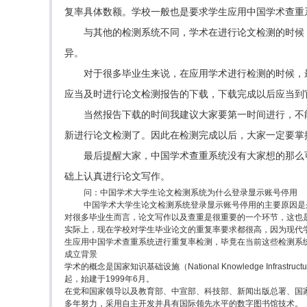
复率具体数额。学校一般也是要求学生应用中国学术查重
与其他的检测系统不同，学术在进行论文检测的时候
异。
对于很多毕业生来说，在应用学术进行检测的时候，
应当及时进行论文检测报告的下载，下载完成以后应当到
当然报告下载的时间我建议大家要第一时间进行，不
新进行论文检测了。因此在检测完成以后，大家一定要掌
最后提醒大家，中国学术查重系统没有大家想的那么
础上认真进行论文写作。
问：中国学术大学生论文检测系统为什么登录显示账号停用
中国学术大学生论文检测系统登录显示账号停用的主要原因是
对很多毕业生而言，论文写作以及查重是很重要的一个环节，这也
实际上，现在学校对学生毕业论文的重复率要求都很高，因为现代
生应用中国学术查重系统进行重复率检测，毕竟在当前这些检测系
成立背景
学术的概念是国家知识基础设施（National Knowledge In
起，始建于1999年6月。
在党和国家领导以及教育部、中宣部、科技部、新闻出版总署、国
多年努力，采用自主开发并具有国际领先水平的数字图书馆技术。